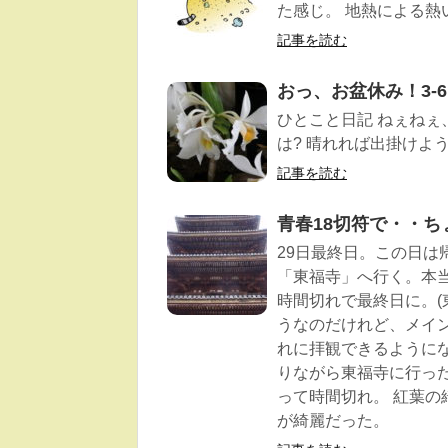
た感じ。 地熱による熱
記事を読む
おっ、お盆休み！3-6
ひとこと日記 ねぇねぇ
は? 晴れれば出掛けようか
記事を読む
青春18切符で・・ち
29日最終日。この日は
「東福寺」へ行く。本
時間切れで最終日に。(
うなのだけれど、メイ
れに拝観できるように
りながら東福寺に行っ
って時間切れ。 紅葉
が綺麗だった。