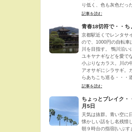
り低く、色も灰色だっ
記事を読む
青春18切符で・・ち
京都駅近くでレンタサ
ので、1000円の自転
川を目指す。 鴨川沿
ユキヤナギなどを愛で
小ぶりなカラス。川の
アオサギにシラサギ。
らあちこち巡る・・・
記事を読む
ちょっとブレイク・・
月5日
天気は抜群。青い空に
懐かしい話をし名残惜
朝９時台の指宿(いぶす