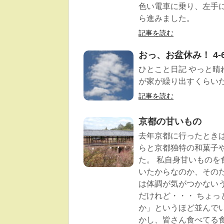
色い電車に乗り、左手
ら進みました。
記事を読む
おっ、お盆休み！ 4-
ひとこと日記 やっと晴
が家が繰り出すくらいだ
記事を読む
京都の甘いもの
去年京都に行ったとき
らと京都独特の和菓子
た。 私自身甘いもの
いたからなのか、その
は体調が気がつかない
だけれど・・・ ちょ
か」というほど並んでい
かし、皆さん食べてる