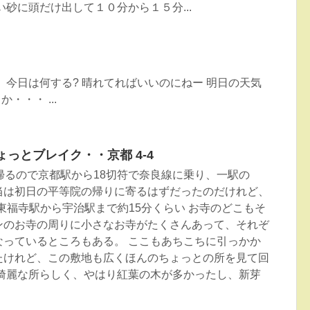
い砂に頭だけ出して１０分から１５分...
、今日は何する? 晴れてればいいのにねー 明日の天気
・・・ ...
ょっとブレイク・・京都 4-4
帰るので京都駅から18切符で奈良線に乗り、一駅の
当は初日の平等院の帰りに寄るはずだったのだけれど、
東福寺駅から宇治駅まで約15分くらい お寺のどこもそ
ンのお寺の周りに小さなお寺がたくさんあって、それぞ
なっているところもある。 ここもあちこちに引っかか
たけれど、この敷地も広くほんのちょっとの所を見て回
の綺麗な所らしく、やはり紅葉の木が多かったし、新芽