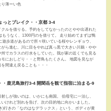
たり薄ーい色
ょっとブレイク・・京都 3-4
イクルを借りる。予約をしてなかったのとやや出遅れた
車はもうなく、1300円のを借りて。 走り始めてまずは鴨
いに遊歩道があるので所々咲いている桜やレンギョウ、
ながら進む。川に目をやれば真っ黒で大きい川鵜・やや
中州でカラスの行水をしていた。我が家の近くでも見る
カモにおしどり・・と野鳥もたくさん。 地図を見なが
道を間違え戻ることも・・・
・鹿児島旅行3-4 開聞岳を観て指宿に泊まる-9
日射しが強いのは、いかにも南国。 伯母宅に一泊し、
しいけれど別れを告げ、次の目的地に向かいました。
き)行きの「なのはなデラックス」という、ボディが黄