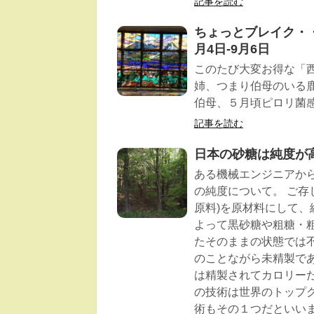
記事を読む
ちょっとブレイク・・
月4日-9月6日
このたび大変お得な「
姉、つまり伯母のいる
伯母、５月頃ピロリ菌
記事を読む
日本の砂糖は純度が
ある機械エンジニアか
の純度について。 ご存
原料)を原材料にして
よって黒砂糖や粗糖・粗
たそのままの状態では
のことながら未精製で
は精製されてカロリー
の技術は世界のトップ
術もその１つだといい