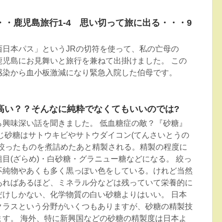
・鹿児島旅行1-4 思い切って旅に出る・・・9
西日本パス」というJRの切符を使って、私の亡母の
鹿児島にお見舞いと旅行を兼ねて出掛けました。 この
感染から血小板激減になり緊急入院した伯母です。
高い？？そんなに純粋でなくてもいいのでは?
ら興味深い話を聞きました。 低血糖症の敵？『砂糖』
じ砂糖はサトウキビやサトウダイコン(てんさいとうの
、絞ったものを煮詰めたあと精製される。精製の程度に
目(ざらめ)・白砂糖・グラニュー糖などになる。 絞っ
不純物やあくも多く黒っぽい色をしている。けれど当然
あればあるほど、ミネラル分などは残っていて栄養的に
だけしかない、化学物質の白い砂糖よりはいい。 日本
クラスという分野がいくつもありますが、砂糖の精製技
ます。 海外、特に新興国などの砂糖の精製度は日本よ