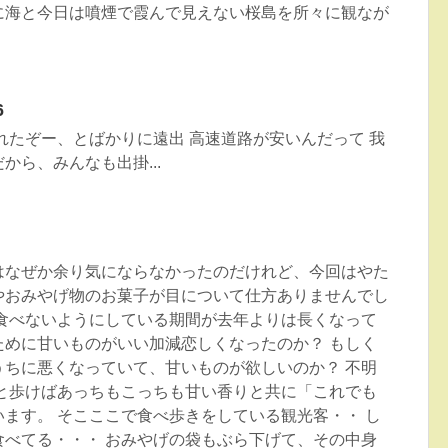
に海と今日は噴煙で霞んで見えない桜島を所々に観なが
6
れたぞー、とばかりに遠出 高速道路が安いんだって 我
から、みんなも出掛...
はなぜか余り気にならなかったのだけれど、今回はやた
やおみやげ物のお菓子が目について仕方ありませんでし
を食べないようにしている期間が去年よりは長くなって
ために甘いものがいい加減恋しくなったのか？ もしく
うちに悪くなっていて、甘いものが欲しいのか？ 不明
っと歩けばあっちもこっちも甘い香りと共に「これでも
ます。 そこここで食べ歩きをしている観光客・・ し
食べてる・・・ おみやげの袋もぶら下げて、その中身