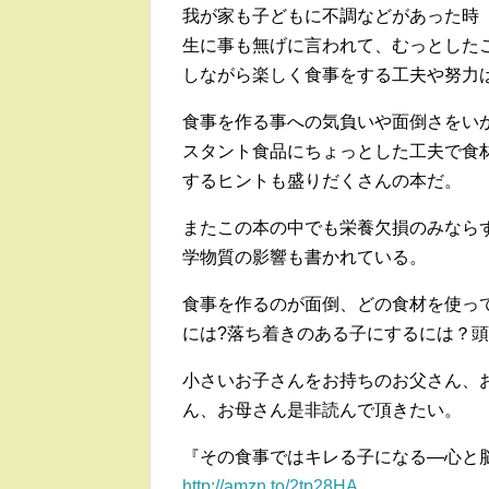
我が家も子どもに不調などがあった時
生に事も無げに言われて、むっとした
しながら楽しく食事をする工夫や努力
食事を作る事への気負いや面倒さをい
スタント食品にちょっとした工夫で食
するヒントも盛りだくさんの本だ。
またこの本の中でも栄養欠損のみなら
学物質の影響も書かれている。
食事を作るのが面倒、どの食材を使っ
には?落ち着きのある子にするには？
小さいお子さんをお持ちのお父さん、
ん、お母さん是非読んで頂きたい。
『その食事ではキレる子になる―心と
http://amzn.to/2tp28HA