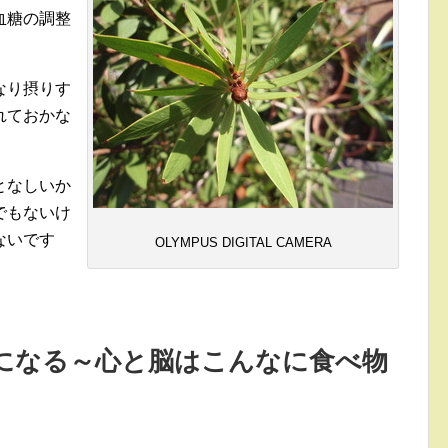
血糖の調整
なり摂りす
れておかな
となしいか
でもないけ
ないです
OLYMPUS DIGITAL CAMERA
になる～心と脳はこんなに食べ物