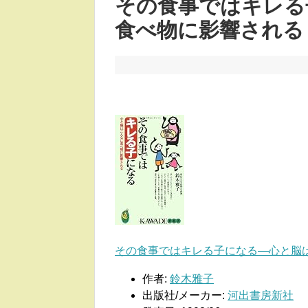
その食事ではキレる
食べ物に影響される
その食事ではキレる子になる―心と脳はこ
作者:
鈴木雅子
出版社/メーカー:
河出書房新社