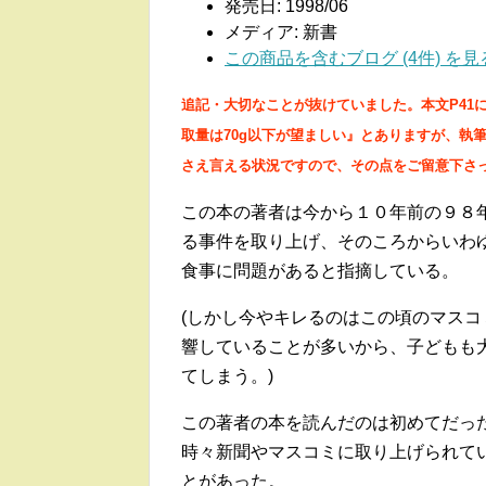
発売日:
1998/06
メディア:
新書
この商品を含むブログ (4件) を見
追記・大切なことが抜けていました。本文P41
取量は70g以下
が望ましい』とありますが、執
さえ言える状況ですので、
その点をご留意下さ
この本の著者は今から１０年前の９８
る事件を取り上げ、そのころからいわ
食事に問題があると指摘している。
(しかし今やキレるのはこの頃のマス
響していることが多いから、子どもも
てしまう。)
この著者の本を読んだのは初めてだっ
時々新聞やマスコミに取り上げられて
とがあった。