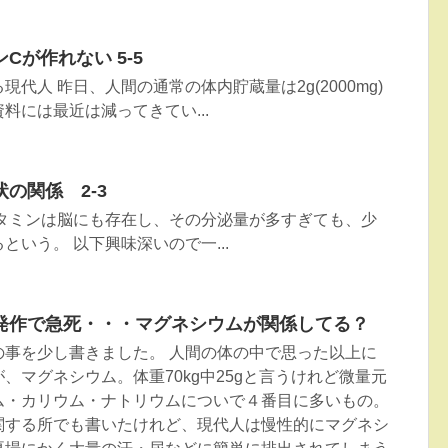
Cが作れない 5-5
代人 昨日、人間の通常の体内貯蔵量は2g(2000mg)
料には最近は減ってきてい...
の関係 2-3
スタミンは脳にも存在し、その分泌量が多すぎても、少
という。 以下興味深いので一...
発作で急死・・・マグネシウムが関係してる？
の事を少し書きました。 人間の体の中で思った以上に
、マグネシウム。体重70kg中25gと言うけれど微量元
ム・カリウム・ナトリウムについで４番目に多いもの。
関する所でも書いたけれど、現代人は慢性的にマグネシ