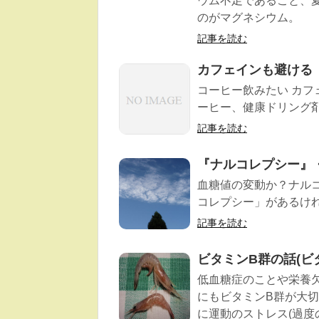
ウム不足であること、
のがマグネシウム。
記事を読む
カフェインも避ける
コーヒー飲みたい カフ
ーヒー、健康ドリング剤
記事を読む
『ナルコレプシー』・
血糖値の変動か？ナル
コレプシー」があるけれ
記事を読む
ビタミンB群の話(ビタ
低血糖症のことや栄養
にもビタミンB群が大切
に運動のストレス(過度