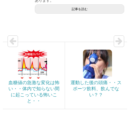
あります。
記事を読む
血糖値の急激な変化は怖
運動した後の頭痛・・ス
い・・体内で知らない間
ポーツ飲料、飲んでな
に起こっている怖いこ
い？？
と・・