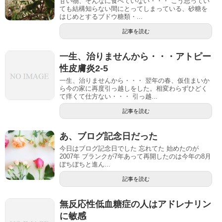
甘い物、そんなに食べていない・・・ こう思ってい
ても結構知らない間にとってしまっている、砂糖を
はじめとするブドウ糖類・...
記事を読む
一生、治りませんから・・・アトピー
性皮膚炎2-5
一生、治りませんから・・・ 翌年の春、仮住まいか
ら今の家に再度引っ越しをした。相変わらずひどく
て痒くて仕方ない・・・ 引っ越...
記事を読む
あ、ブログ記念日だった
今日はブログ記念日でした 忘れてた 始めたのが
2007年 ブランクが7年あって再開したのは今年の8月
ぼちぼちと進ん...
記事を読む
無反応性低血糖症の人はアドレナリン
に敏感