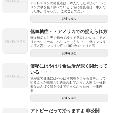
アドレナリンの発見者は日本人だった 私がアドレナ
リンの事を色々調べているうちに発見者は日本人だ
った事が分かった。 このことで思い...
記事を読む
低血糖症・・アメリカでの捉えられ方
低血糖症を世界で初めて論文で発表したのは、アメ
リカのシエール・ハリスという人で、「低インスリ
ン症と高インスリン症」(1924年)アメリカ医...
記事を読む
便秘にはやはり食生活が深く関わって
いる・・・
我が家で健康にはやっぱり栄養を口から食事として
摂ることが重要だと再認識してから、人間に一番必
要なたんぱく質を今まで摂らなかった分、一生懸
命...
記事を読む
アトピーだって治りますよ 非公開