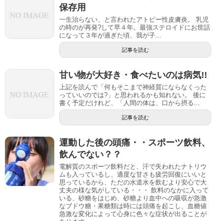
保存用
一生治らない、と言われたアトピー性皮膚炎。 乳児
の時のが再発?して早４年。最強ステロイドにお世話
になって３年が過ぎた頃、我が子...
記事を読む
甘い物が大好き・食べたいのは病気!!
上記を読んで「何もそこまで神経質にならなくった
っていいのでは?」と思われるかも知れない。 後に
書く予定だけれど、「人間の体は、口から摂る...
記事を読む
運動した後の頭痛・・スポーツ飲料、
飲んでない？？
電解質のスポーツ飲料だと、汗で失われたナトリウ
ムも入っているし、適度な甘さも疲労回復にいいと
思っているから、ただの水道水を飲むより安心で大
丈夫の様な気がしている・・・ 飲料のなかに入って
いる、砂糖をはじめ、砂糖より血中への吸収が急激
なブドウ糖・果糖類は時には頭痛を起こし、血糖値
急激な変化によって心身に色々な症状が出ることが