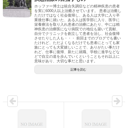
ホッファー博士は統合失調症などの精神疾患の患者
を実に6000人以上治癒させています。 患者は治癒し
ただけではなく社会復帰し、ある人は大学に入り卒
業後仕事に就いた、ある人は医学部に入り、医学に
栄養療法を取り入れ患者の治療にあたり、中には精
神疾患の治療医になり病院での地位も築いて貢献、
自分でクリニックを創立して患者を治し、社会復帰
させたりした人も・・・ 前回までのブログでも書い
たけれど、ただよくなるだけでも患者にとっても家
族にとっても大変嬉しいことで、ありがたい事だけ
れど、仕事に復帰、新たに就職、学校に進学などな
どで自立の道を歩んでいくということもそれ以上に
意味があり、大切な事だと思います。
記事を読む