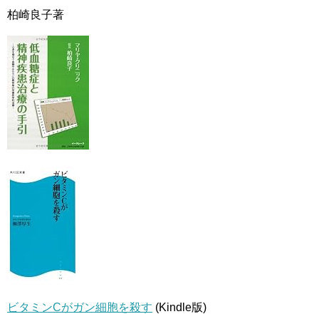
柏崎良子著
ビタミンCがガン細胞を殺す
(Kindle版)