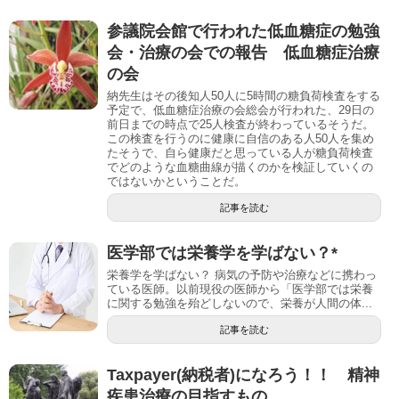
参議院会館で行われた低血糖症の勉強
会・治療の会での報告 低血糖症治療
の会
納先生はその後知人50人に5時間の糖負荷検査をする
予定で、低血糖症治療の会総会が行われた、29日の
前日までの時点で25人検査が終わっているそうだ。
この検査を行うのに健康に自信のある人50人を集め
たそうで、自ら健康だと思っている人が糖負荷検査
でどのような血糖曲線が描くのかを検証していくの
ではないかということだ。
記事を読む
医学部では栄養学を学ばない？*
栄養学を学ばない？ 病気の予防や治療などに携わっ
ている医師。以前現役の医師から「医学部では栄養
に関する勉強を殆どしないので、栄養が人間の体...
記事を読む
Taxpayer(納税者)になろう！！ 精神
疾患治療の目指すもの