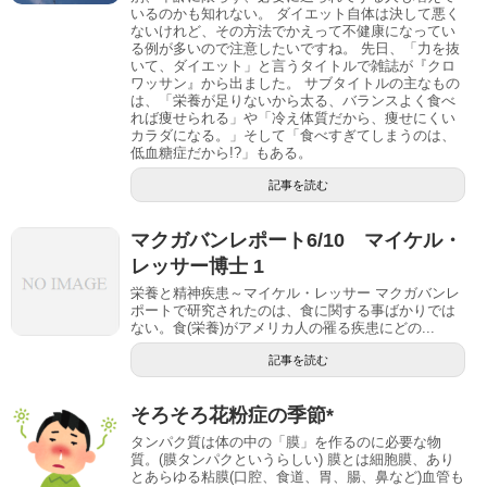
いるのかも知れない。 ダイエット自体は決して悪く
ないけれど、その方法でかえって不健康になってい
る例が多いので注意したいですね。 先日、「力を抜
いて、ダイエット」と言うタイトルで雑誌が『クロ
ワッサン』から出ました。 サブタイトルの主なもの
は、「栄養が足りないから太る、バランスよく食べ
れば痩せられる」や「冷え体質だから、痩せにくい
カラダになる。」そして「食べすぎてしまうのは、
低血糖症だから!?」もある。
記事を読む
マクガバンレポート6/10 マイケル・
レッサー博士 1
栄養と精神疾患～マイケル・レッサー マクガバンレ
ポートで研究されたのは、食に関する事ばかりでは
ない。食(栄養)がアメリカ人の罹る疾患にどの...
記事を読む
そろそろ花粉症の季節*
タンパク質は体の中の「膜」を作るのに必要な物
質。(膜タンパクというらしい) 膜とは細胞膜、あり
とあらゆる粘膜(口腔、食道、胃、腸、鼻など)血管も