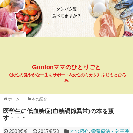
Gordonママのひとりごと
《女性の健やかな一生をサポート&女性のミカタ》ふじもとひろ
み
ホーム
本の紹介
医学生に低血糖症(血糖調節異常)の本を渡
す・・・
2008/5/8
2017/8/23
本の紹介
,
栄養療法・分子整