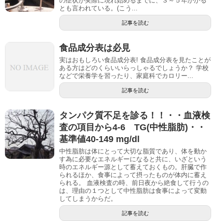
の症状が実際に現れ始めるまでに、３～５年かかる
とも言われている。(こう...
記事を読む
食品成分表は必見
実はおもしろい食品成分表! 食品成分表を見たことが
ある方はどのくらいいらっしゃるでしょうか？ 学校
などで栄養学を習ったり、家庭科でカロリー...
記事を読む
タンパク質不足を診る！！・・血液検
査の項目から4-6 TG(中性脂肪)・・
基準値40-149 mg/dl
中性脂肪は体にとって大切な脂質であり、体を動か
す為に必要なエネルギーになると共に、いざという
時のエネルギー源として蓄えておくもの。肝臓で作
られるほか、食事によって摂ったものが体内に蓄え
られる。 血液検査の時、前日夜から絶食して行うの
は、理由の１つとして中性脂肪は食事によって変動
してしまうからだ。
記事を読む