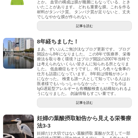
とか。 血管の構成は膜が幾層にもなっている、とき
いたことがあります。 どれも重要な膜。これを作る
材料がタンパク質。 タンパク質が足りないと、丈夫
でしなやかな膜が作られない。
記事を読む
8年経ちました！
まあ、ずいぶんご無沙汰なブログ更新です。 ブログ
開設から8年になりました。 この8年で医療界、栄養
療法を取り巻く環境？はブログ開設の2007年当時で
は考えられないくらい皆さんに知られる所となりま
した。 低血糖症もそうですし、何しろ色々な食事の
仕方も話題になっています。 8年前は情報がホント
になかった。 検査も誰一人として知っている人はお
医者様でもいらっしゃらなかった・・・ でも今は
IgG遅延型アレルギーも有機酸検査も結構知られるよ
うになりました。 勿論情報もすごい量です。
記事を読む
妊婦の葉酸摂取勧告から見える栄養療
法3-3
妊婦だけ大切ではない葉酸摂取 葉酸が欠乏して一部