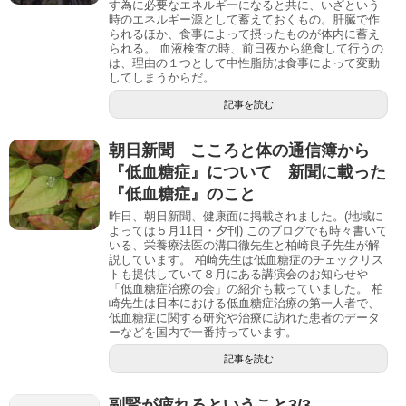
す為に必要なエネルギーになると共に、いざという
時のエネルギー源として蓄えておくもの。肝臓で作
られるほか、食事によって摂ったものが体内に蓄え
られる。 血液検査の時、前日夜から絶食して行うの
は、理由の１つとして中性脂肪は食事によって変動
してしまうからだ。
記事を読む
朝日新聞 こころと体の通信簿から
『低血糖症』について 新聞に載った
『低血糖症』のこと
昨日、朝日新聞、健康面に掲載されました。(地域に
よっては５月11日・夕刊) このブログでも時々書いて
いる、栄養療法医の溝口徹先生と柏崎良子先生が解
説しています。 柏崎先生は低血糖症のチェックリス
トも提供していて８月にある講演会のお知らせや
「低血糖症治療の会」の紹介も載っていました。 柏
崎先生は日本における低血糖症治療の第一人者で、
低血糖症に関する研究や治療に訪れた患者のデータ
ーなどを国内で一番持っています。
記事を読む
副腎が疲れるということ3/3