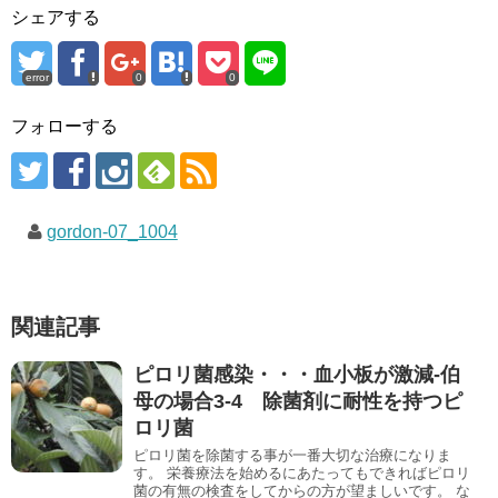
シェアする
error
0
0
フォローする
gordon-07_1004
関連記事
ピロリ菌感染・・・血小板が激減-伯
母の場合3-4 除菌剤に耐性を持つピ
ロリ菌
ピロリ菌を除菌する事が一番大切な治療になりま
す。 栄養療法を始めるにあたってもできればピロリ
菌の有無の検査をしてからの方が望ましいです。 な