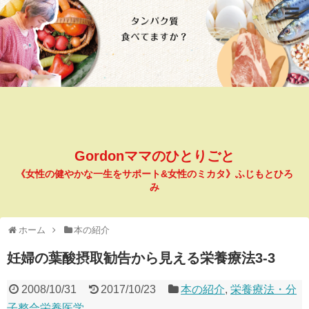
Gordonママのひとりごと
《女性の健やかな一生をサポート&女性のミカタ》ふじもとひろ
み
ホーム
本の紹介
妊婦の葉酸摂取勧告から見える栄養療法3-3
2008/10/31
2017/10/23
本の紹介
,
栄養療法・分
子整合栄養医学