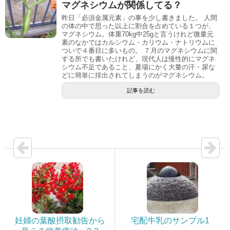
マグネシウムが関係してる？
昨日「必須金属元素」の事を少し書きました。 人間
の体の中で思った以上に割合を占めている１つが、
マグネシウム。体重70kg中25gと言うけれど微量元
素のなかではカルシウム・カリウム・ナトリウムに
ついで４番目に多いもの。 ７月のマグネシウムに関
する所でも書いたけれど、現代人は慢性的にマグネ
シウム不足であること、夏場にかく大量の汗・尿な
どに簡単に排出されてしまうのがマグネシウム。
記事を読む
妊婦の葉酸摂取勧告から
宅配牛乳のサンプル1