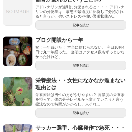
アドレナリンが過剰に分泌されると・・・ アドレナ
リンの分泌量は、事態の緊迫度に比例して分泌され
ると言うが、強いストレスや強い緊張状態が...
記事を読む
ブログ開設から一年
祝！一年続いた！ 本当に信じられない。 今日10月4
日で丸一年経った。 当初はアクセス数もずっと少な
かったけれど、...
記事を読む
栄養療法・・女性になかなか進まない
理由とは
栄養療法は男性の方がやりやすい？ 高濃度の栄養素
を摂って、体の分子レベルから変えていこうと言う
療法なので時間がかかるし、人それ...
記事を読む
サッカー選手、心臓発作で急死・・・