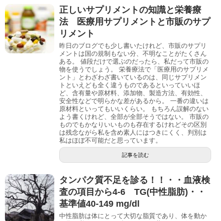
正しいサプリメントの知識と栄養療
法 医療用サプリメントと市販のサプ
リメント
昨日のブログでも少し書いたけれど、市販のサプリ
メントは国の規制もない分、不明なことがたくさん
ある。 値段だけで選ぶのだったら、私だって市販の
物を使うでしょう。 栄養療法で「医療用のサプリメ
ント」とわざわざ書いているのは、同じサプリメン
トといえども全く違うものであるといっていいほ
ど、含有量や原材料、添加物、製造方法、有効性、
安全性などで明らかな差があるから。 一番の違いは
原材料といってもいいくらい。 もちろん誤解のない
よう書くけれど、全部が全部そうではない。 市販の
ものでもかなりいいものも存在するけれどその区別
は残念ながら私を含め素人にはつきにくく、判別は
私はほぼ不可能だと思っています。
記事を読む
タンパク質不足を診る！！・・血液検
査の項目から4-6 TG(中性脂肪)・・
基準値40-149 mg/dl
中性脂肪は体にとって大切な脂質であり、体を動か