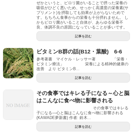
ぜかというと、ピロリ菌がいることで摂った栄養の
吸収がひどく悪いため、せっかく高濃度の栄養素(サ
プリメント)を摂取しても効果が上がらないためで
す。もちろん食事からの栄養も十分摂れません。 し
かもピロリ菌がいること自体が、あらゆる栄養不
良、体調不良の原因になっていることが多いです。
記事を読む
ビタミンB群の話(B12・葉酸) 6-6
参考著書 マイケル・レッサー著 「栄養・
ビタミン療法」 栄養による精神的健康の
改善 より ビタミンB...
記事を読む
その食事ではキレる子になる～心と脳
はこんなに食べ物に影響される
その食事ではキレる
子になる―心と脳はこんなに食べ物に影響される
(KAWADE夢新書) 作者: 鈴木...
記事を読む