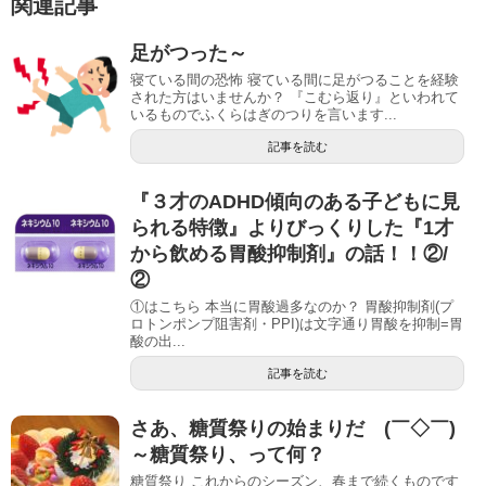
関連記事
足がつった～
寝ている間の恐怖 寝ている間に足がつることを経験
された方はいませんか？ 『こむら返り』といわれて
いるものでふくらはぎのつりを言います...
記事を読む
『３才のADHD傾向のある子どもに見
られる特徴』よりびっくりした『1才
から飲める胃酸抑制剤』の話！！②/
②
①はこちら 本当に胃酸過多なのか？ 胃酸抑制剤(プ
ロトンポンプ阻害剤・PPI)は文字通り胃酸を抑制=胃
酸の出...
記事を読む
さあ、糖質祭りの始まりだ (￣◇￣)
～糖質祭り、って何？
糖質祭り これからのシーズン、春まで続くものです