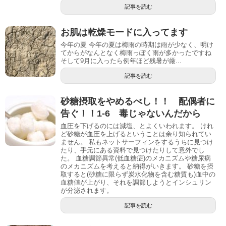
記事を読む
お肌は乾燥モードに入ってます
今年の夏 今年の夏は梅雨の時期は雨が少なく、明け
てからがなんとなく梅雨っぽく雨が多かったですね
そして9月に入ったら例年ほど残暑が厳...
記事を読む
砂糖摂取をやめるべし！！ 配偶者に
告ぐ！！1-6 毒じゃないんだから
血圧を下げるのには減塩、とよくいわれます。 けれ
ど砂糖が血圧を上げるということは余り知られてい
ません。 私もネットサーフィンをするうちに見つけ
たり、手元にある資料で見つけたりして意外でし
た。 血糖調節異常(低血糖症)のメカニズムや糖尿病
のメカニズムを考えると納得がいきます。 砂糖を摂
取すると(砂糖に限らず炭水化物を含む糖質も)血中の
血糖値が上がり、それを調節しようとインシュリン
が分泌されます。
記事を読む