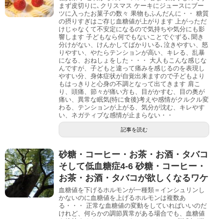
まず皮切りに､クリスマス ケーキにジュースにブー
ツに入ったお菓子の数々 果物もふんだんに・・ 糖質
の摂りすぎはご存じ血糖値が上がります 上がっただ
けじゃなくて不安定になるので気持ちや気分にも影
響します 子どもなら何でもないことでぐずる､聞き
分けがない、けんかしてばかりいる､泣きやすい、怒
りやすい、やたらテンションが高い、キレる、乱暴
になる、おねしょをした・・・ 大人もこんな感じな
んですが、子どもと違って痛みを感じるのを表現し
やすい分、身体症状が自覚出来ますので子どもより
もはっきりと心身の不調となって出てきます 肩こ
り、頭痛、節々が痛い方も、目がかすむ、目の奥が
痛い、異常な眠気(特に食後)考えや感情がクルクル変
わる、テンションが上がる、気分が沈む、キレやす
い、ネガティブな感情が止まらない・・
記事を読む
砂糖・コーヒー・お茶・お酒・タバコ
そして低血糖症4-6 砂糖・コーヒー・
お茶・お酒・タバコが欲しくなるワケ
血糖値を下げるホルモンが一種類＝インシュリンし
かないのに血糖値を上げるホルモンは複数あ
る・・・ 正常な血糖値の変動をしていればいいのだ
けれど、何らかの調節異常がある場合でも、血糖値