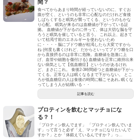
間？
食べてからあまり時間が経っていないのに、すぐお
腹が空く、というのも非常に心配なのだけれど食後
しばらくすると眠気が襲ってくる、というのもかな
り心配。 眠気が来るのは血糖値が下がっている証
拠。 血糖値が下がるのに伴って、体は大切な脳を守
ろうと眠気を催していると言う。 これ以上、起きて
いて枯渇寸前のエネルギーを使わないため
に・・・・脳にブドウ糖が枯渇したら大変ですから
ね (何度も書くけれど、だからといってブドウ糖を口
から直接摂るのは非常に危険。血糖値を急激に上
げ、血管や細胞を傷付ける) 血糖値を正常に維持出来
ない病気として【低血糖症】というのがあるけれ
ど、まさにこれ。 食後2-3時間経つと血糖値が下がっ
てくる。正常な人は眠くなるまで下がらない。 とこ
ろが低血糖症の人は食後の時間に幅こそあれ､眠くな
ってしまう人が結構いる・・
記事を読む
プロティンを飲むとマッチョにな
る？！
「プロティン飲んでます」 「プロティン飲んでいま
す」って言うと必ず「え、マッチョになりたいんで
すか？」とか「体鍛えているんですか？」っ...