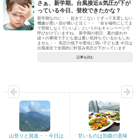
さぁ、新学期。台風接近&気圧が下が
っている今日、登校できたかな？
新学期なのに・・ 起きてこない ぐずって支度しない
機嫌が悪い 頭が痛いと泣く・・ 「命を犠牲にしてま
で登校しなくていいよ」というのもキャンペーンで
呼びかけていますね。 新学期の初日、夏の疲れや
諸々の事情で子ども達は重い気持ちでいるかもしれ
ません・・ 気圧の低下や変化に弱い子ども達 今日は
台風接近で全国的に軒並み気圧が下がっています
記事を読む
山登りと貧血・・今日は
甘いものは別腹の意味