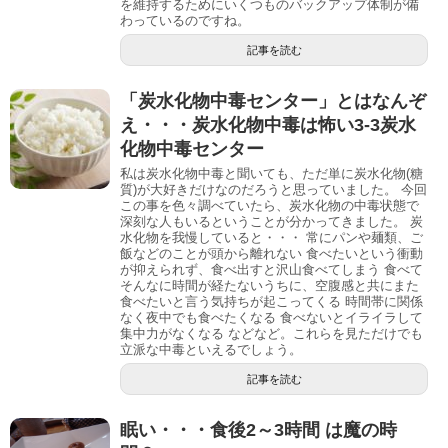
を維持するためにいくつものバックアップ体制が備
わっているのですね。
記事を読む
「炭水化物中毒センター」とはなんぞ
え・・・炭水化物中毒は怖い3-3炭水
化物中毒センター
私は炭水化物中毒と聞いても、ただ単に炭水化物(糖
質)が大好きだけなのだろうと思っていました。 今回
この事を色々調べていたら、炭水化物の中毒状態で
深刻な人もいるということが分かってきました。 炭
水化物を我慢していると・・・ 常にパンや麺類、ご
飯などのことが頭から離れない 食べたいという衝動
が抑えられず、食べ出すと沢山食べてしまう 食べて
そんなに時間が経たないうちに、空腹感と共にまた
食べたいと言う気持ちが起こってくる 時間帯に関係
なく夜中でも食べたくなる 食べないとイライラして
集中力がなくなる などなど。これらを見ただけでも
立派な中毒といえるでしょう。
記事を読む
眠い・・・食後2～3時間 は魔の時