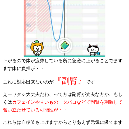
下がるので体が疲弊している所に急激に上がることでます
ます体に負担が・・
『副腎』
これに対応出来ないのが
です
えーワタシ大丈夫だわ、って方は副腎が丈夫な方か、もし
くは
カフェインや甘いもの、タバコなどで副腎を刺激して
奮い立たせている可能性が・・
これらは血糖値も上げますからとりあえず元気に保てます