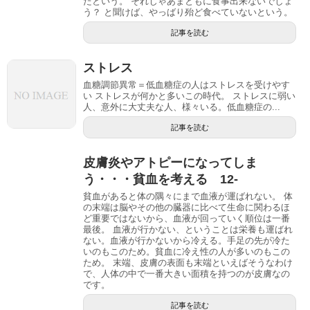
たという。 それじゃあまともに食事出来ないでしょ
う？ と聞けば、やっばり殆ど食べていないという。
記事を読む
ストレス
血糖調節異常＝低血糖症の人はストレスを受けやす
い ストレスが何かと多いこの時代。 ストレスに弱い
人、意外に大丈夫な人、様々いる。低血糖症の...
記事を読む
皮膚炎やアトピーになってしま
う・・・貧血を考える 12-
貧血があると体の隅々にまで血液が運ばれない。 体
の末端は脳やその他の臓器に比べて生命に関わるほ
ど重要ではないから、血液が回っていく順位は一番
最後。 血液が行かない、ということは栄養も運ばれ
ない。血液が行かないから冷える。手足の先が冷た
いのもこのため。貧血に冷え性の人が多いのもこの
ため。 末端、皮膚の表面も末端といえばそうなわけ
で、人体の中で一番大きい面積を持つのが皮膚なの
です。
記事を読む