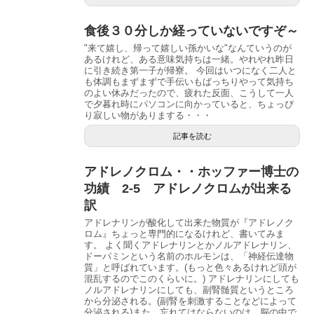
食後３０分しか経っていないですぞ～
"来て嬉し、帰って嬉しい孫かいな"なんていうのが
あるけれど、ある意味気持ちは一緒。やれやれ昨日
に引き続き第一子が帰寮。 今回はいつになく二人と
も体調もまずまずで手伝いもばっちりやって気持ち
のよい休みだったので、疲れた反面、こうして一人
で夕暮れ時にパソコンに向かっていると、ちょっぴ
り寂しい物がありまする・・・
記事を読む
アドレノクロム・・ホッファー博士の
功績 2-5 アドレノクロムが出来る
訳
アドレナリンが酸化して出来た物質が『アドレノク
ロム』ちょっと専門的になるけれど、書いてみま
す。 よく聞くアドレナリンとかノルアドレナリン、
ドーパミンという名前のホルモンは、「神経伝達物
質」と呼ばれています。(もっと色々あるけれど頭が
混乱するのでこのくらいに。) アドレナリンにしても
ノルアドレナリンにしても、副腎髄質というところ
から分泌される。(副腎を刺激することなどによって
分泌される)また、忘れてはならないのは、脳の中で