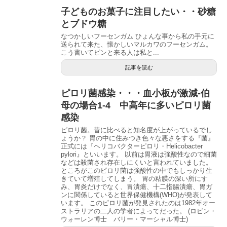
子どものお菓子に注目したい・・砂糖
とブドウ糖
なつかしいフーセンガム ひょんな事から私の手元に
送られて来た、懐かしいマルカワのフーセンガム。
こう書いてピンと来る人は私と...
記事を読む
ピロリ菌感染・・・血小板が激減-伯
母の場合1-4 中高年に多いピロリ菌
感染
ピロリ菌。昔に比べると知名度が上がっているでし
ょうか？ 胃の中に住みつき色々な悪さをする『菌』
正式には『ヘリコバクターピロリ・Helicobacter
pylori』といいます。 以前は胃液は強酸性なので細菌
などは殺菌され存在しにくいと言われていました。
ところがこのピロリ菌は強酸性の中でもしっかり生
きていて増殖してしまう。 胃の粘膜の深い所にす
み、胃炎だけでなく、胃潰瘍、十二指腸潰瘍、胃ガ
ンに関係していると世界保健機構(WHO)が発表して
います。 このピロリ菌が発見されたのは1982年オー
ストラリアの二人の学者によってだった。 (ロビン・
ウォーレン博士 バリー・マーシャル博士)