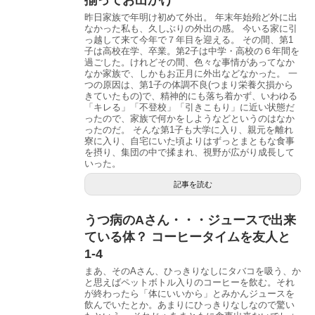
昨日家族で年明け初めて外出。 年末年始殆ど外に出
なかった私も、久しぶりの外出の感。 今いる家に引
っ越して来て今年で７年目を迎える。 その間、第1
子は高校在学、卒業。第2子は中学・高校の６年間を
過ごした。けれどその間、色々な事情があってなか
なか家族で、しかもお正月に外出などなかった。 一
つの原因は、第1子の体調不良(つまり栄養欠損から
きていたもの)で、精神的にも落ち着かず、いわゆる
「キレる」「不登校」「引きこもり」に近い状態だ
ったので、家族で何かをしようなどというのはなか
ったのだ。 そんな第1子も大学に入り、親元を離れ
寮に入り、自宅にいた頃よりはずっとまともな食事
を摂り、集団の中で揉まれ、視野が広がり成長して
いった。
記事を読む
うつ病のAさん・・・ジュースで出来
ている体？ コーヒータイムを友人と
1-4
まあ、そのAさん、ひっきりなしにタバコを吸う、か
と思えばペットボトル入りのコーヒーを飲む。それ
が終わったら「体にいいから」とみかんジュースを
飲んでいたとか。あまりにひっきりなしなので驚い