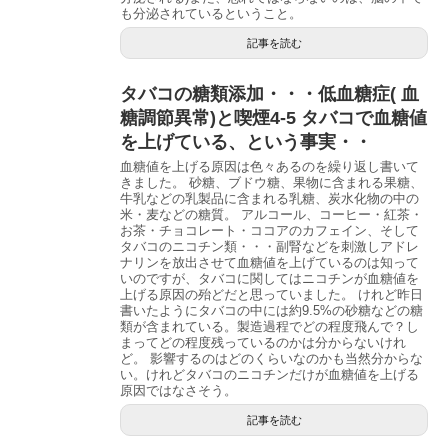
も分泌されているということ。
記事を読む
タバコの糖類添加・・・低血糖症( 血
糖調節異常)と喫煙4-5 タバコで血糖値
を上げている、という事実・・
血糖値を上げる原因は色々あるのを繰り返し書いて
きました。 砂糖、ブドウ糖、果物に含まれる果糖、
牛乳などの乳製品に含まれる乳糖、炭水化物の中の
米・麦などの糖質。 アルコール、コーヒー・紅茶・
お茶・チョコレート・ココアのカフェイン、そして
タバコのニコチン類・・・副腎などを刺激しアドレ
ナリンを放出させて血糖値を上げているのは知って
いのですが、タバコに関してはニコチンが血糖値を
上げる原因の殆どだと思っていました。 けれど昨日
書いたようにタバコの中には約9.5%の砂糖などの糖
類が含まれている。製造過程でどの程度飛んで？し
まってどの程度残っているのかは分からないけれ
ど。 影響するのはどのくらいなのかも当然分からな
い。けれどタバコのニコチンだけが血糖値を上げる
原因ではなさそう。
記事を読む