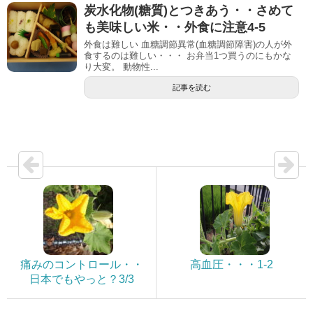
炭水化物(糖質)とつきあう・・さめて
も美味しい米・・外食に注意4-5
外食は難しい 血糖調節異常(血糖調節障害)の人が外
食するのは難しい・・・ お弁当1つ買うのにもかな
り大変。 動物性...
記事を読む
痛みのコントロール・・
高血圧・・・1-2
日本でもやっと？3/3