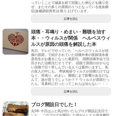
っていくことで減薬を経て回復した例などを織り交
ぜ、またその多くの原因の１つとなっている低血糖
症(血糖調節異常)を取り上げています。
記事を読む
頭痛・耳鳴り・めまい・難聴を治す
本・・ウィルスが関係 ヘルペスウィ
ルスが原因の頭痛を解説した本
先日、テレビでやっていた「ヘルペスウィルスが頭
痛の原因」で紹介されていた頭痛外来の医師清水俊
彦先生がお書きになった最新刊。 国際頭痛学会で注
目された治療法だそうです。 頑固で原因の分からな
い頭痛で日々苦しんでいる人々は案外いますし、私
の友人の中にも。 帯状疱疹ウィルスが頭痛だけでは
なく、耳鳴り、めまい、難聴にまで影響があるだな
んて、誰が思うでしょうか？？ ウィルスが原因だっ
たら、耳鼻科に行ったってこれらは治らない・・・
記事を読む
ブログ開設日でした！
丸5年 今日はふと気が付いたらブログ開設記念日で
した。 このブログを開設した頃からしたら低血糖症