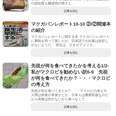
の認知度も糖尿病の怖さと...
記事を読む
マクガバンレポート10-10 ②/②関連本
の紹介
マクガバンレポートに関する本 マクガバンレポート
に興味を持って探したが、日本語での出版は抄訳し
かないようだ。 原文は、さすがアメリカ...
記事を読む
先祖が何を食べてきたかを考える1/2-
私がマクロビを勧めない訳6-9 先祖
が何を食べてきたか？・・・マクロビ
の考え方
先祖が何を食べてきたか?・・・マクロビの考え方
人間は肉食か草食かとか、日本人は農耕民族なのだ
から肉食は向かないから食べなくて...
記事を読む