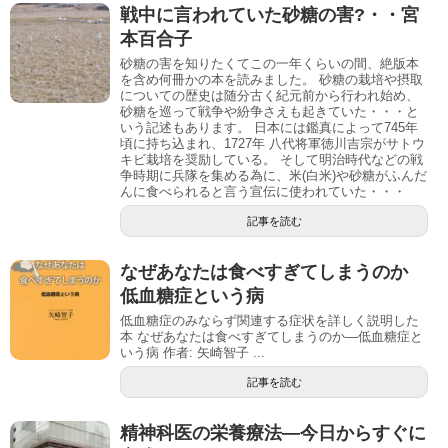
戦中に言われていた砂糖の害?・・宮
本百合子
砂糖の害を知りたくてこの一年くらいの間、絶版本
を含め何冊かの本を読みました。 砂糖の栽培や摂取
についての歴史は随分古く紀元前から行われ始め、
砂糖を巡って戦争や紛争さえも起きていた・・・と
いう記述もあります。 日本には鑑真によって745年
頃に持ち込まれ、1727年 八代将軍徳川吉宗がサトウ
キビ栽培を奨励している。 そして明治時代などの戦
争時期に兵隊を集める為に、米(白米)や砂糖がふんだ
んに食べられると言う宣伝に使われていた・・・
記事を読む
なぜあなたは食べすぎてしまうのか
低血糖症という病
低血糖症のみならず関連する症状を詳しく説明した
本 なぜあなたは食べすぎてしまうのか―低血糖症と
いう病 作者: 矢崎智子 ...
記事を読む
精神科医の栄養療法―今日からすぐに