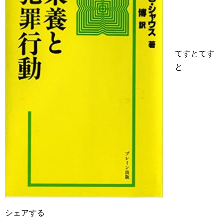
てすとてす
と
シェアする