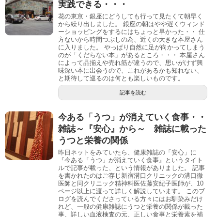
実践できる・・・
花の東京・銀座にどうしても行って見たくて朝早く
から繰り出しました。 銀座の朝はやや遅くウィンド
ーショッピングをするにはちょっと早かった・・ 仕
方ないから時間つぶしの為、近くの大きな本屋さん
に入りました。 やっぱり自然に足が向かってしまう
のが「くだらない本」があるところ・・・ 本屋さん
によって品揃えや売れ筋が違うので、思いがけず興
味深い本に出会うので、これがあるかも知れない、
と期待して巡るのは何とも楽しいものです。
記事を読む
今ある「うつ」が消えていく食事・・
雑誌～『安心』から～ 雑誌に載った
うつと栄養の関係
昨日ネットをみていたら、健康雑誌の「安心」に
『今ある「うつ」が消えていく食事』というタイト
ルで記事が載った、という情報がありました。 記事
を書かれたのはご存じ新宿溝口クリニックの溝口徹
医師と同クリニック精神科医佐藤安紀子医師が、10
ページ以上に渡って詳しく解説しています。 このブ
ログを読んでくださっている方々にはお馴染みだけ
れど、一般の健康雑誌にうつと栄養の関係が載った
事、詳しい血液検査の元、正しい食事と栄養素を補