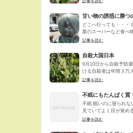
記事を読む
甘い物の誘惑に勝つ
どこへ行っても・・・ 
業のスーパーなど食べ物
記事を読む
自殺大国日本
9月10日から自殺予防
ける自殺者は年間３万人
記事を読む
不眠にもたんぱく質！
不眠 眠いのに寝られ
見ていてよく目が覚める
記事を読む