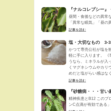
『ナルコレプシー』・
昼間・食後などの異常
「異常な眠気」「昼の異
記事を読む
塩・大切なもの 3-
かつて専売公社が塩を
軽に手に入ります。 《
うなら、ミネラルが入
くマグネシウムやカリ
めだと塩がらい感はな
記事を読む
『砂糖病・・・甘い麻
精神疾患とB12 この
ンC点滴が有効である」