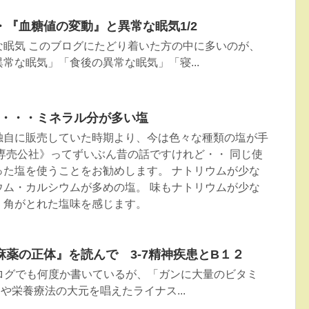
『血糖値の変動』と異常な眠気1/2
な眠気 このブログにたどり着いた方の中に多いのが、
常な眠気」「食後の異常な眠気」「寝...
3・・・ミネラル分が多い塩
独自に販売していた時期より、今は色々な種類の塩が手
専売公社》ってずいぶん昔の話ですけれど・・ 同じ使
った塩を使うことをお勧めします。 ナトリウムが少な
ウム・カルシウムが多めの塩。 味もナトリウムが少な
く角がとれた塩味を感じます。
薬の正体』を読んで 3-7精神疾患とB１２
ブログでも何度か書いているが、「ガンに大量のビタミ
や栄養療法の大元を唱えたライナス...