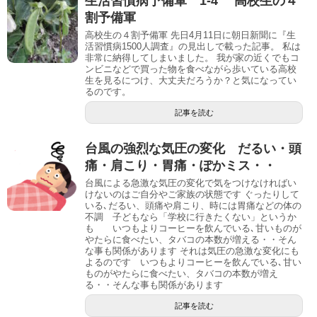
生活習慣病予備軍 1-4 高校生の４
割予備軍
高校生の４割予備軍 先日4月11日に朝日新聞に『生
活習慣病1500人調査』の見出しで載った記事。 私は
非常に納得してしまいました。 我が家の近くでもコ
ンビニなどで買った物を食べながら歩いている高校
生を見るにつけ、大丈夫だろうか？と気になってい
るのです。
記事を読む
台風の強烈な気圧の変化 だるい・頭
痛・肩こり・胃痛・ぽかミス・・
台風による急激な気圧の変化で気をつけなければい
けないのはご自分やご家族の状態です ぐったりして
いる､だるい、頭痛や肩こり、時には胃痛などの体の
不調 子どもなら「学校に行きたくない」というか
も いつもよりコーヒーを飲んでいる､甘いものが
やたらに食べたい、タバコの本数が増える・・そん
な事も関係があります それは気圧の急激な変化にも
よるのです いつもよりコーヒーを飲んでいる､甘い
ものがやたらに食べたい、タバコの本数が増え
る・・そんな事も関係があります
記事を読む