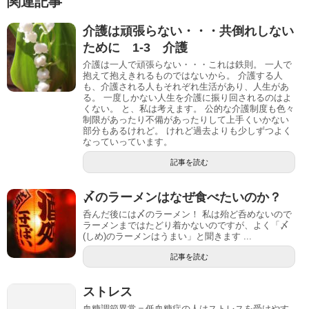
関連記事
介護は頑張らない・・・共倒れしない
ために 1-3 介護
介護は一人で頑張らない・・・これは鉄則。 一人で
抱えて抱えきれるものではないから。 介護する人
も、介護される人もそれぞれ生活があり、人生があ
る。 一度しかない人生を介護に振り回されるのはよ
くない。 と、私は考えます。 公的な介護制度も色々
制限があったり不備があったりして上手くいかない
部分もあるけれど。 けれど過去よりも少しずつよく
なっていっています。
記事を読む
〆のラーメンはなぜ食べたいのか？
呑んだ後には〆のラーメン！ 私は殆ど呑めないので
ラーメンまではたどり着かないのですが、よく「〆
(しめ)のラーメンはうまい」と聞きます ...
記事を読む
ストレス
血糖調節異常＝低血糖症の人はストレスを受けやす