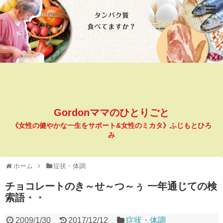
Gordonママのひとりごと
《女性の健やかな一生をサポート&女性のミカタ》ふじもとひろ
み
ホーム
症状・体調
チョコレートのき～せ～つ～ぅ 一年通じての検
索語・・
2009/1/30
2017/12/12
症状・体調