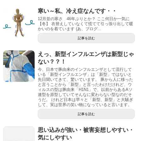
寒い～私、冷え症なんです・・
12月並の寒さ 46年ぶりとか？ ここ何日か一気に
【冬】 衣替えしていなくて慌てて引っ張り出して暖
かいのを着ています (あ、ブログ...
記事を読む
えっ、新型インフルエンザは新型じゃ
ない？？！
今、日本で豚由来のインフルエンザとして流行して
いる「新型インフルエンザ」は「新型」ではないと
先日聞いてきて、驚いています。 豚から人に移った
と言うことから「新型」と言ったわけだけれど、ウ
ィルスの型は豚由来「H1N1」で、以前からあるAソ
連型を原型していてそんなに変わらない型なのだそ
うだ。 けれど日本は早々と「新型、新型」と大騒ぎ
して、実は世界の笑い物になっていると言います。
記事を読む
思い込みが強い・被害妄想しやすい・
気にしやすい