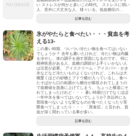
い ストレスが何かと多いこの時代。 ストレスに弱い
人、意外に大丈夫な人、様々いる。低血糖症の...
記事を読む
氷がやたらと食べたい・・・貧血を考
える13-
この暑い時期、ついつい冷たい物を食べてはいない
でしょうか？ 去年も書いたけれど、冷たい物は内臓
を冷やし、体の調子を崩す原因になるのです。 特に
精神疾患がある人、血糖の調節が上手くいかない人
は注意が必要。 アイスクリーム・アイスバー・かき
氷などなど冷たいものよくないけれど、これらは大
概驚くほどの砂糖とブドウ糖が入っているし、食べ
たそばから口の粘膜から糖分が吸収されてしまうの
で血糖値を急激に上げてしまう。 ちょっと横道にそ
れてしまったけれど・・・ 暑い時期だけでなくほぼ
一年中氷を食べてはいないでしょうか? 氷以外にも
普段食べないような変なものが食べたくなったり実
際食べてしまったり・・・ 「異食症」と言われ、貧
血が深く関わっている事が多い。
記事を読む