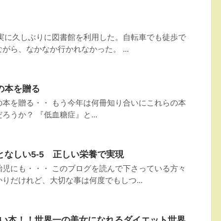
 実に久しぶりに図書館を利用した。自転車でも徒歩で
がら、なかなか行かれなかった。 ...
連の本を贈る
の本を贈る・・ もう今年は何冊知り合いにこれらの本
うか？ 『低血糖症』と...
なしい5-5 正しい栄養で実現
胎児にも・・・ このブログを読んで下さっている方々
りだけれど、大切な事は何度でもしつ...
しい本！！世界一の美女になれるダイエット世界