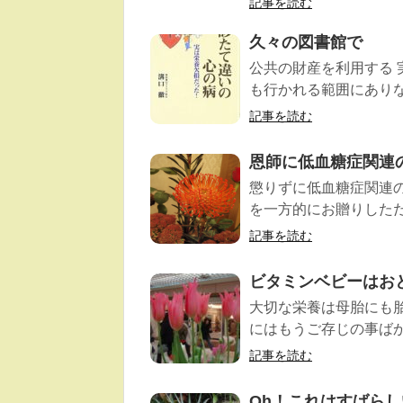
記事を読む
久々の図書館で
公共の財産を利用する
も行かれる範囲にありな
記事を読む
恩師に低血糖症関
懲りずに低血糖症関連
を一方的にお贈りしただろ
記事を読む
ビタミンベビーはおと
大切な栄養は母胎にも
にはもうご存じの事ばか
記事を読む
Oh！これはすばら