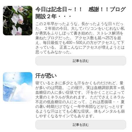
今日は記念日～！！ 感謝！！ブログ
開設２年・・・
この２年早かったような、長かったような日々だっ
た。 ２年前の今日。大してパソコンをいじれない私
が勇気をふりしぼって書き始めた、ストレス解消を
兼ねたブログだった。 アクセス数も延べ25万を超
え、毎日最低でも400～500人の方がアクセスして下
さっている。 正直こんなにアクセスが増えようとは
思ってもみなかった。
記事を読む
汗が恐い
寝ているときに多少とも汗をかくものだけれど、量
が多いのは問題。 この寝汗。実は血糖調節異常＝低
血糖症の人に多い症状です。 汗をかくことによって
大量のミネラルが失われます。 ただでさえミネラル
不足の低血糖症の人にとって、これは悪循環・・ 夏
の暑い時期だけでなく一年中布団などがじっとりす
るような汗はとても心配な症状。 体もメンタルも崩
しやすくなるサインでもあります。
記事を読む