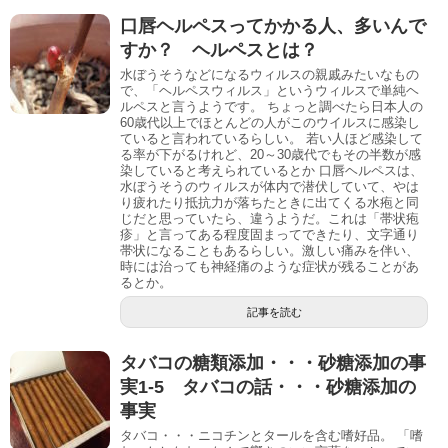
口唇ヘルペスってかかる人、多いんで
すか？ ヘルペスとは？
水ぼうそうなどになるウィルスの親戚みたいなもの
で、「ヘルペスウィルス」というウィルスで単純ヘ
ルペスと言うようです。 ちょっと調べたら日本人の
60歳代以上でほとんどの人がこのウイルスに感染し
ていると言われているらしい。 若い人ほど感染して
る率が下がるけれど、20～30歳代でもその半数が感
染していると考えられているとか 口唇ヘルペスは、
水ぼうそうのウィルスが体内で潜伏していて、やは
り疲れたり抵抗力が落ちたときに出てくる水疱と同
じだと思っていたら、違うようだ。これは「帯状疱
疹」と言ってある程度固まってできたり、文字通り
帯状になることもあるらしい。激しい痛みを伴い、
時には治っても神経痛のような症状が残ることがあ
るとか。
記事を読む
タバコの糖類添加・・・砂糖添加の事
実1-5 タバコの話・・・砂糖添加の
事実
タバコ・・・ニコチンとタールを含む嗜好品。 「嗜