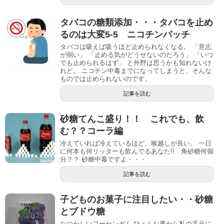
タバコの糖類添加・・・タバコを止め
るのは大変5-5 ニコチンパッチ
タバコは吸えば吸うほど止められなくなる。 「意志
が弱い」 「止める気がどうせないのだろう」 「いつ
でも止められるはず」 と外野は思うかも知れないけ
れど。 ニコチン中毒までになってしまうと、そんな
ものでは止められないのです。
記事を読む
砂糖てんこ盛り！！ これでも、飲
む？？コーラ編
冷えていれば冷えているほど、喉越しが良い。 一日
に何本も何リッターも飲んでるあなた!! 角砂糖何個
分？？ 砂糖中毒ですよ・・・
記事を読む
子どものお菓子に注目したい・・砂糖
とブドウ糖
なつかしいフーセンガム ひょんな事から私の手元に