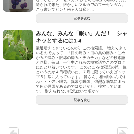
送られて来た、懐かしいマルカワのフーセンガム。
こう書いてピンと来る人は私と...
記事を読む
みんな、みんな「眠い」んだ！ シャ
キッとするには1-4
最近増えてきているのが、この検索語。 増えて来て
いるのであって、「目の痛み・目の奥の痛み・こめ
かみの痛み・眼球の痛み・チカチカ」などの検索語
と同様、毎日、一年中これらの検索語でこのブログ
にたどり着いています。 このところ検索語の第一位
というのが４日程続いた。７月に限っていえばトッ
プ５に常に入っています。 皆さん、相当眠いんです
ね・・・強い眠気、異常な眠気、強烈な眠気に困っ
て何か原因があるのではないかと、検索していま
す。 耐えられない眠気はいつ頃か？
記事を読む