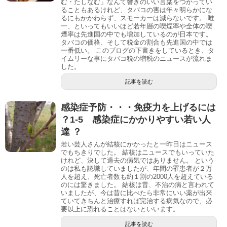
む・たしなむ」なんて響きのいい言葉をつかってい
ることもあるけれど、タバコの害は年々明らかにな
るにもかかわらず、スモーカーは減らないです。 唯
一、といってもいいほど若年層の喫煙率や全体の喫
煙率は先進国の中でも増加しているのが日本です。
タバコの価格、そして税金の割合も先進国の中では
一番低い。 このブログの下書きをしているとき、タ
イムリーな事にタバコ税の増税のニュースが流れま
した。
記事を読む
感染症予防・・・免疫力を上げるには
？1-5 感染症にかかりやすい若い人
達 ？
若い芸人さんが結核にかかったと一昨日はニュース
でもちきりでした。 結核はニュースでもいっていた
けれど、決して過去の病気ではありません。 という
のは私も認識していましたが、年間の罹患者が２万
人を超え、死亡者数も約１割の2000人を超えている
のには驚きました。 結核は昔、不治の病と言われて
いましたが、今は昔に比べたら非常にいい薬が出来
ていてきちんと治療すれば完治する病気なので、必
要以上に恐れることはないといいます。
記事を読む