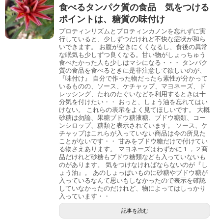
食べるタンパク質の食品 気をつける
ポイントは、糖質の味付け
プロティンリズムとプロティンカノンを忘れずに実
行していると、少しずつだけれど不快な症状が和ら
いできます。 お腹が空きにくくなるし、食後の異常
な眠気も少しずつ良くなる。甘い物がしょっちゅう
食べたかった人も少しはマシになる・・・ タンパク
質の食品を食べるときに是非注意して欲しいのが、
『味付け』 自分で作った物だったら素性が分かって
いるものの、ソース、ケチャップ、マヨネーズ、ド
レッシング、たれのたぐいなどを利用するときは十
分気を付けたい・・ おっと、しょう油を忘れてはい
けない。 これらの表示をよく見てほしいです。 大概
砂糖は勿論、果糖ブドウ糖液糖、ブドウ糖類、コー
ンシロップ、糖類と表示されています。 ソース、ケ
チャップはこれらが入っていない商品は今の所見た
ことがないです・・ 甘みをブドウ糖だけで付けてい
る物さえあります。 マヨネーズはわずかに１，２商
品だけれど砂糖もブドウ糖類なども入っていないも
のがあります。 気をつけなければならないのが『し
ょう油』。 あのしょっぱいものに砂糖やブドウ糖が
入っているなんて思いもしなかったので表示を確認
していなかったのだけれど、物によってはしっかり
入っています・・
記事を読む