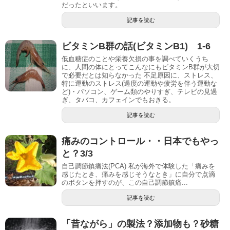
だったといいます。
記事を読む
ビタミンB群の話(ビタミンB1) 1-6
低血糖症のことや栄養欠損の事を調べていくうち
に、人間の体にとってこんなにもビタミンB群が大切
で必要だとは知らなかった 不足原因に、ストレス、
特に運動のストレス(過度の運動や疲労を伴う運動な
ど)・パソコン、ゲーム類のやりすぎ、テレビの見過
ぎ、タバコ、カフェインでもおきる。
記事を読む
痛みのコントロール・・日本でもやっ
と？3/3
自己調節鎮痛法(PCA) 私が海外で体験した「痛みを
感じたとき、痛みを感じそうなとき」に自分で点滴
のボタンを押すのが、この自己調節鎮痛...
記事を読む
「昔ながら」の製法？添加物も？砂糖