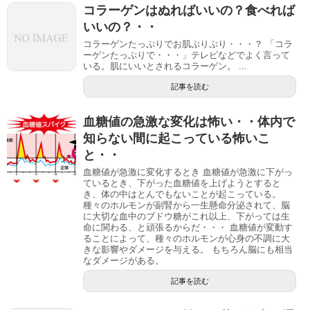
コラーゲンはぬればいいの？食べれば
いいの？・・
コラーゲンたっぷりでお肌ぷりぷり・・・？ 「コラ
ーゲンたっぷりで・・・」テレビなどでよく言って
いる。肌にいいとされるコラーゲン。 ...
記事を読む
血糖値の急激な変化は怖い・・体内で
知らない間に起こっている怖いこ
と・・
血糖値が急激に変化するとき 血糖値が急激に下がっ
ているとき、下がった血糖値を上げようとすると
き、体の中はとんでもないことが起こっている。
種々のホルモンが副腎から一生懸命分泌されて、脳
に大切な血中のブドウ糖がこれ以上、下がっては生
命に関わる、と頑張るからだ・・・ 血糖値が変動す
ることによって、種々のホルモンが心身の不調に大
きな影響やダメージを与える。 もちろん脳にも相当
なダメージがある。
記事を読む