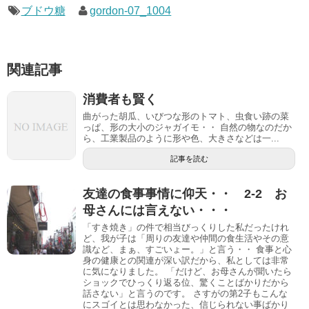
ブドウ糖
gordon-07_1004
関連記事
消費者も賢く
曲がった胡瓜、いびつな形のトマト、虫食い跡の菜
っぱ、形の大小のジャガイモ・・ 自然の物なのだか
ら、工業製品のように形や色、大きさなどは一...
記事を読む
友達の食事事情に仰天・・ 2-2 お
母さんには言えない・・・
「すき焼き」の件で相当びっくりした私だったけれ
ど、我が子は「周りの友達や仲間の食生活やその意
識など、まぁ、すごいょー。」と言う・・ 食事と心
身の健康との関連が深い訳だから、私としては非常
に気になりました。 「だけど、お母さんが聞いたら
ショックでひっくり返る位、驚くことばかりだから
話さない」と言うのです。 さすがの第2子もこんな
にスゴイとは思わなかった、信じられない事ばかり