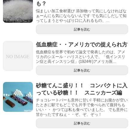
も？
悩ましい加工食材選び 添加物って気にしなければな
ぁーんにも気にならないんです でも気にしだして知
ってしまうとやっぱり口に入れるもの、...
記事を読む
低血糖症・・アメリカでの捉えられ方
低血糖症を世界で初めて論文で発表したのは、アメ
リカのシエール・ハリスという人で、「低インスリ
ン症と高インスリン症」(1924年)アメリカ医...
記事を読む
砂糖てんこ盛り！！ コンパクトに入
っている砂糖！！ スニッカーズ編
チョコレートバーも意外に甘い! 手軽にお腹かが空い
たときに駅でもどこでも片手で食べられて腹持ちも
いい・・ かつては私も食べていました。 でも意外に
甘かったですねぇ・・ぞ、ぞ、ぞっ！
記事を読む