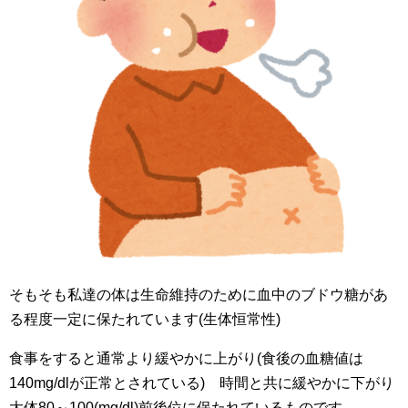
そもそも私達の体は生命維持のために血中のブドウ糖があ
る程度一定に保たれています(生体恒常性)
食事をすると通常より緩やかに上がり(食後の血糖値は
140mg/dlが正常とされている) 時間と共に緩やかに下がり
大体80～100(mg/dl)前後位に保たれているものです