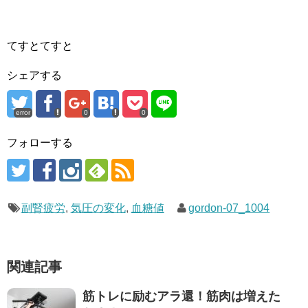
てすとてすと
シェアする
error
0
0
フォローする
副腎疲労
,
気圧の変化
,
血糖値
gordon-07_1004
関連記事
筋トレに励むアラ還！筋肉は増えた