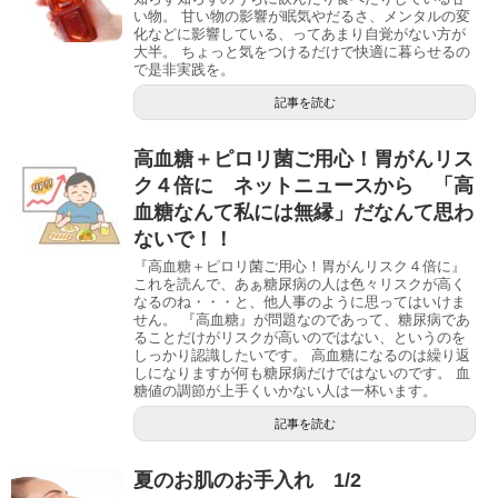
い物。 甘い物の影響が眠気やだるさ、メンタルの変
化などに影響している、ってあまり自覚がない方が
大半。 ちょっと気をつけるだけで快適に暮らせるの
で是非実践を。
記事を読む
高血糖＋ピロリ菌ご用心！胃がんリス
ク４倍に ネットニュースから 「高
血糖なんて私には無縁」だなんて思わ
ないで！！
『高血糖＋ピロリ菌ご用心！胃がんリスク４倍に』
これを読んで、あぁ糖尿病の人は色々リスクが高く
なるのね・・・と、他人事のように思ってはいけま
せん。 『高血糖』が問題なのであって、糖尿病であ
ることだけがリスクが高いのではない、というのを
しっかり認識したいです。 高血糖になるのは繰り返
しになりますが何も糖尿病だけではないのです。 血
糖値の調節が上手くいかない人は一杯います。
記事を読む
夏のお肌のお手入れ 1/2