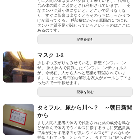
うに人間の体はタンパク質で出来ているし、代謝も
含め体の隅々に必要とされ利用されています。 十分
なタンパク質が体にないと、どこかで足りなくな
り、すぐに影響は出なくともそのうちにしっかりつ
けが回ってくる。 感染症にかかる原因の１つにも、
タンパク質不足が関わっているといえるのはここに
あるのです。
記事を読む
マスク 1-2
少しずつ広がりをみせている、新型インフルエン
ザ。 豚の体内で変異したインフルエンザウィルス
が、今現在、人から人へと感染が確認されていま
す。 ちょっと専門的な解説を友人がメールして下さ
ったので一部載せます。
記事を読む
タミフル、尿から川へ？ ～朝日新聞
から
まり人間の患者の体内で代謝された薬の成分を鳥な
どが飲んで体内でウィルスに接するうちに突然変異
で薬が効かず感染力が強いウィルスが生まれないか
懸念されている、ということ。 タミフルに限らず他