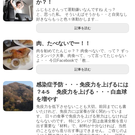
か？！
ふじもとさんって運動嫌いなんですね えっ？
と、思った私。 そういえばそうかも・・と自覚なし
好きならもっと色々体動かします...
記事を読む
肉、たべないでー！！
肉を勧めてたんじゃ？？ 肉食べないで、って？ ずっ
とタンパク大事、肉食べて、って言ってたじゃない
よ・・ 今日Facebookで「教...
記事を読む
感染症予防・・・免疫力を上げるには
？4-5 免疫力を上げる・・・白血球
を増やす
免疫力を低下させないことも大切。前回までにも書
いたけれど、免疫力には栄養が深く関わっていま
す。 日々の食事で免疫力を上げる努力はしなければ
ならないのです。 特にタンパク質は血液全般を造り
出す重要な『材料』で、材料が十分なければ、当然
のことながら造り出す事はできません。 ご存じのよ