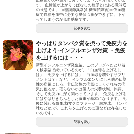
血糖値が80を遥かに切ってしまう人々が増えていま
す。 血糖値が上がりっぱなしの糖尿とはある意味逆
の状態です。 血糖調節異常(血糖調節障害)＝低血糖
症で血糖を血中に必要な量保つ事ができずに、下が
ってしまうのが低血糖症です。
記事を読む
やっぱりタンパク質を摂って免疫力を
上げよう-インフルエンザ対策 ・免疫
を上げるには・・・
新型インフルエンザ発生後、このブログへたどり着
く検索語で続いているのが、「白血球を上げるに
は」「免疫を上げるには」「白血球を増やすサプリ
メントは？」など。 インフルエンザにしろ他の伝染
性の病気にしろ、非伝染性の病気にしろそれらの病
気に罹るか、罹らないかは個人の栄養状態、体調、
そして免疫力に深く関わっています。 免疫を上げる
にはやはりきちんとした食事が基本になります。 免
疫に関わる白血球(マクロファージ、顆粒球、リンパ
球など)だが、これらを上げるのに薬などは存在しな
いのです。
記事を読む