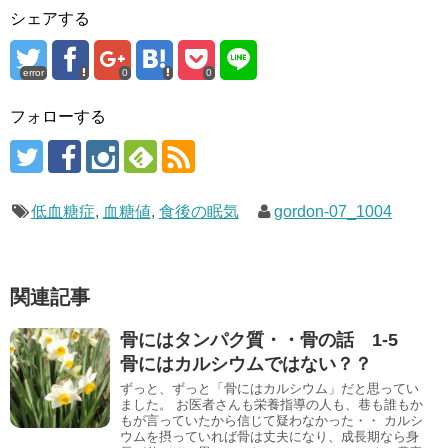
シェアする
error
0
0
フォローする
低血糖症
,
血糖値
,
食後の眠気
gordon-07_1004
関連記事
骨にはタンパク質・・骨の話 1-5
骨にはカルシウムではない？？
ずっと、ずっと「骨にはカルシウム」だと思ってい
ました。 お医者さんも栄養指導の人も、巷も誰もか
もが言っていたから信じて疑わなかった・・ カルシ
ウムを摂っていれば骨は丈夫になり、成長期なら身