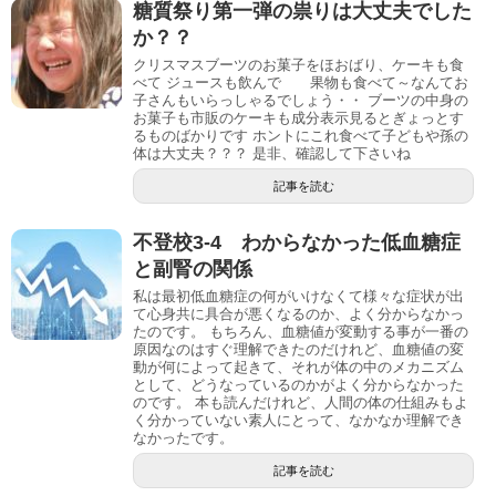
糖質祭り第一弾の祟りは大丈夫でした
か？？
クリスマスブーツのお菓子をほおばり、ケーキも食
べて ジュースも飲んで 果物も食べて～なんてお
子さんもいらっしゃるでしょう・・ ブーツの中身の
お菓子も市販のケーキも成分表示見るとぎょっとす
るものばかりです ホントにこれ食べて子どもや孫の
体は大丈夫？？？ 是非、確認して下さいね
記事を読む
不登校3-4 わからなかった低血糖症
と副腎の関係
私は最初低血糖症の何がいけなくて様々な症状が出
て心身共に具合が悪くなるのか、よく分からなかっ
たのです。 もちろん、血糖値が変動する事が一番の
原因なのはすぐ理解できたのだけれど、血糖値の変
動が何によって起きて、それが体の中のメカニズム
として、どうなっているのかがよく分からなかった
のです。 本も読んだけれど、人間の体の仕組みもよ
く分かっていない素人にとって、なかなか理解でき
なかったです。
記事を読む