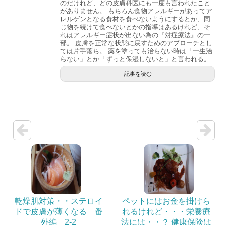
のだけれど、どの皮膚科医にも一度も言われたこと
がありません。 もちろん食物アレルギーがあってア
レルゲンとなる食材を食べないようにするとか、同
じ物を続けて食べないとかの指導はあるけれど、そ
れはアレルギー症状が出ない為の『対症療法』の一
部。 皮膚を正常な状態に戻すためのアプローチとし
ては片手落ち。 薬を塗っても治らない時は「一生治
らない」とか「ずっと保湿しないと」と言われる。
記事を読む
乾燥肌対策・・ステロイ
ペットにはお金を掛けら
ドで皮膚が薄くなる 番
れるけれど・・・栄養療
外編 2-2
法には・・？ 健康保険は