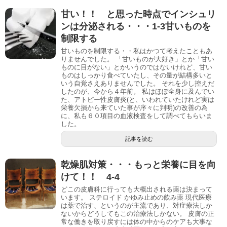
甘い！！ と思った時点でインシュリ
ンは分泌される・・・1-3甘いものを
制限する
甘いものを制限する・・私はかつて考えたこともあ
りませんでした。 「甘いものが大好き」とか「甘い
ものに目がない」とかいうのではないけれど、甘い
ものはしっかり食べていたし、その量が結構多いと
いう自覚さえありませんでした。 それを少し控えだ
したのが、今から４年前。 私はほぼ全身に及んでい
た、アトピー性皮膚炎(と、いわれていたけれど実は
栄養欠損から来ていた事が序々に判明)の改善の為
に、私も６０項目の血液検査をして調べてもらいま
した。
記事を読む
乾燥肌対策・・・もっと栄養に目を向
けて！！ 4-4
どこの皮膚科に行っても大概出される薬は決まって
います。 ステロイド かゆみ止めの飲み薬 現代医療
は薬で治す、というのが主流であり、対症療法しか
ないからどうしてもこの治療法しかない。 皮膚の正
常な働きを取り戻すには体の中からのケアも大事な