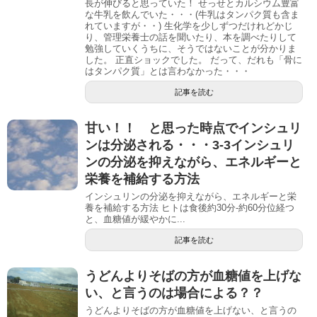
長が伸びると思っていた！ せっせとカルシウム豊富
な牛乳を飲んでいた・・・(牛乳はタンパク質も含ま
れていますが・・) 生化学を少しずつだけれどかじ
り、管理栄養士の話を聞いたり、本を調べたりして
勉強していくうちに、そうではないことが分かりま
した。 正直ショックでした。 だって、だれも「骨に
はタンパク質」とは言わなかった・・・
記事を読む
甘い！！ と思った時点でインシュリ
ンは分泌される・・・3-3インシュリ
ンの分泌を抑えながら、エネルギーと
栄養を補給する方法
インシュリンの分泌を抑えながら、エネルギーと栄
養を補給する方法 ヒトは食後約30分-約60分位経つ
と、血糖値が緩やかに...
記事を読む
うどんよりそばの方が血糖値を上げな
い、と言うのは場合による？？
うどんよりそばの方が血糖値を上げない、と言うの