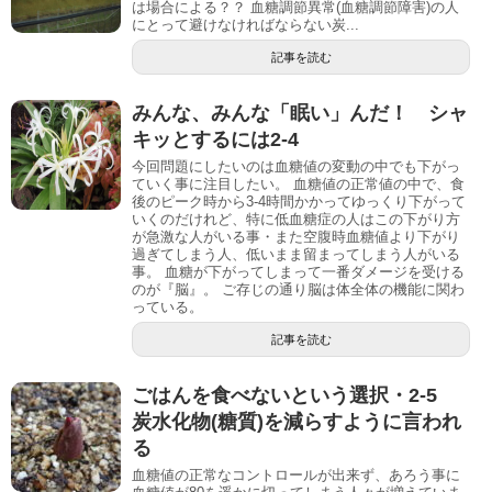
は場合による？？ 血糖調節異常(血糖調節障害)の人
にとって避けなければならない炭...
記事を読む
みんな、みんな「眠い」んだ！ シャ
キッとするには2-4
今回問題にしたいのは血糖値の変動の中でも下がっ
ていく事に注目したい。 血糖値の正常値の中で、食
後のピーク時から3-4時間かかってゆっくり下がって
いくのだけれど、特に低血糖症の人はこの下がり方
が急激な人がいる事・また空腹時血糖値より下がり
過ぎてしまう人、低いまま留まってしまう人がいる
事。 血糖が下がってしまって一番ダメージを受ける
のが『脳』。 ご存じの通り脳は体全体の機能に関わ
っている。
記事を読む
ごはんを食べないという選択・2-5
炭水化物(糖質)を減らすように言われ
る
血糖値の正常なコントロールが出来ず、あろう事に