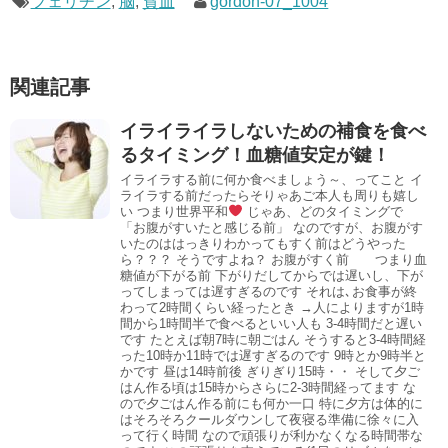
フェリチン
,
脳
,
貧血
gordon-07_1004
関連記事
イライライラしないための補食を食べ
るタイミング！血糖値安定が鍵！
イライラする前に何か食べましょう～、ってこと イ
ライラする前だったらそりゃあご本人も周りも嬉し
い つまり世界平和
じゃあ、どのタイミングで
「お腹がすいたと感じる前」 なのですが、お腹がす
いたのははっきりわかってもすく前はどうやった
ら？？？ そうですよね？ お腹がすく前 つまり血
糖値が下がる前 下がりだしてからでは遅いし、下が
ってしまっては遅すぎるのです それは､お食事が終
わって2時間くらい経ったとき →人によりますが1時
間から1時間半で食べるといい人も 3-4時間だと遅い
です たとえば朝7時に朝ごはん そうすると3-4時間経
った10時か11時では遅すぎるのです 9時とか9時半と
かです 昼は14時前後 ぎりぎり15時・・ そして夕ご
はん作る頃は15時からさらに2-3時間経ってます な
ので夕ごはん作る前にも何か一口 特に夕方は体的に
はそろそろクールダウンして夜寝る準備に徐々に入
って行く時間 なので頑張りが利かなくなる時間帯な