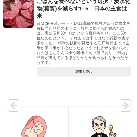
ごはんを食べないという選択・炭水化
物(糖質)を減らす1- 5 日本の主食は
米
昔は(随分昔から・・)米は高価で現在のように白米を
毎日当たり前のように一般的に食べられ始めたの
は、実に昭和30年代だという資料もあり、ここ50年
位なのだという。 それまでは米ではなく雑穀や麦が
多かった。 精米の技術が発達する江戸時代までは玄
米か半白米が中心だったというけれど米を食べられ
たのはもちろん武士や階級の高い層であり、庶民は
私達が考えているほどなかなか食べられなかったそ
うです。
記事を読む