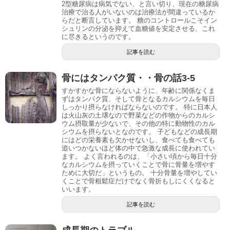
2型糖尿病は病気でない、と言い切り、現在の糖尿病
治療で治る人がいないのは治療法が間違っているか
らだと断言しています。 糖のコントロールこそイン
シュリンの分泌を抑えて血糖値を安定させる、これ
に尽きるというのです。
記事を読む
骨にはタンパク質・・骨の話3-5
すかすかな骨にならないように、年齢に関係なくま
ずはタンパク質、そして骨となるカルシウムを毎日
しっかり摂らなければならないのです。 特に日本人
は火山灰の土壌なので野菜などの作物からのカルシ
ウム摂取量が少ないで、その他の特に動物性のカル
シウムを摂らないとなのです。 子どもなどの成長期
にはどの栄養素も欠かせないし、食べても食べても
追いつかないほど体の中で急激な成長に使われてい
ます。 よく言われるのは、「小さい頃から毎日十分
なカルシウムを摂っていくことで骨に骨量を増やす
ために大切だ」というもの。 十分骨量を増やしてい
くことで骨粗鬆症だけでなく骨折もしにくくなると
いいます。
記事を読む