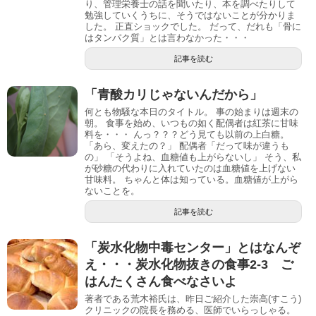
り、管理栄養士の話を聞いたり、本を調べたりして
勉強していくうちに、そうではないことが分かりま
した。 正直ショックでした。 だって、だれも「骨に
はタンパク質」とは言わなかった・・・
記事を読む
「青酸カリじゃないんだから」
何とも物騒な本日のタイトル。 事の始まりは週末の
朝。 食事を始め、いつもの如く配偶者は紅茶に甘味
料を・・・ んっ？？？どう見ても以前の上白糖。
「あら、変えたの？」 配偶者「だって味が違うも
の」 「そうよね、血糖値も上がらないし」 そう、私
が砂糖の代わりに入れていたのは血糖値を上げない
甘味料。 ちゃんと体は知っている。血糖値が上がら
ないことを。
記事を読む
「炭水化物中毒センター」とはなんぞ
え・・・炭水化物抜きの食事2-3 ご
はんたくさん食べなさいよ
著者である荒木裕氏は、昨日ご紹介した崇高(すこう)
クリニックの院長を務める、医師でいらっしゃる。