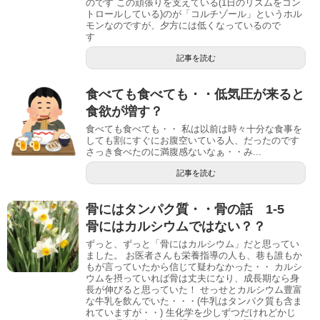
のです この頑張りを支えている(1日のリズムをコン
トロールしている)のが「コルチゾール」というホル
モンなのですが、夕方には低くなっているので
す
記事を読む
食べても食べても・・低気圧が来ると
食欲が増す？
食べても食べても・・ 私は以前は時々十分な食事を
しても割にすぐにお腹空いている人、だったのです
さっき食べたのに満腹感ないなぁ・・み...
記事を読む
骨にはタンパク質・・骨の話 1-5
骨にはカルシウムではない？？
ずっと、ずっと「骨にはカルシウム」だと思ってい
ました。 お医者さんも栄養指導の人も、巷も誰もか
もが言っていたから信じて疑わなかった・・ カルシ
ウムを摂っていれば骨は丈夫になり、成長期なら身
長が伸びると思っていた！ せっせとカルシウム豊富
な牛乳を飲んでいた・・・(牛乳はタンパク質も含ま
れていますが・・) 生化学を少しずつだけれどかじ