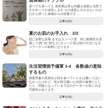
成長期のトラブル
食べても食べても 成長期は骨も内臓も知能も当然で
すがすべてが成長します その成長に欠かせないのが
口から摂った食物からの栄養です ...
記事を読む
夏のお肌のお手入れ 2/2
肌に必要な栄養 まずはタンパク質 特に動物性を意
識して(肉･魚･卵など) タンパク質は肌の大元になる
コラーゲンの材料になります ...
記事を読む
生活習慣病予備軍 3-4 各数値の意味
するもの
調査対象の高校生が何を食べていたかは書いてはい
なかったけれど、私が昨日書いた内容の食事だとし
たら、問題となっている下記のデーターが高く出る
可能性があります。
記事を読む