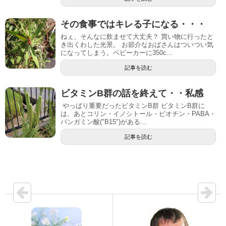
その食事ではキレる子になる・・・
ねぇ、そんなに飲ませて大丈夫？ 買い物に行ったと
き出くわした光景。 お節介なおばさんはついつい気
になってしまう。ベビーカーに350c...
記事を読む
ビタミンB群の話を終えて・・私感
やっぱり重要だったビタミンB群 ビタミンB群に
は、あとコリン・イノシトール・ビオチン・PABA・
パンガミン酸("B15")がある...
記事を読む