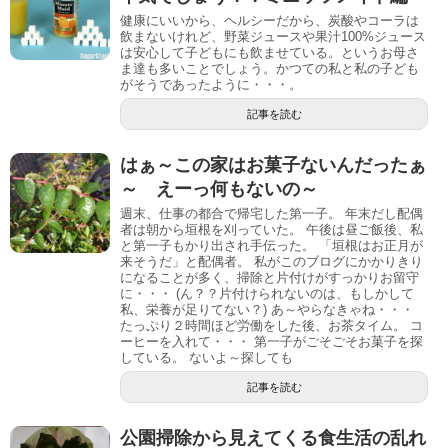
健康にいいから、ヘルシーだから、炭酸やコーラは
飲まないけれど、野菜ジュースや果汁100%ジュース
は安心して子どもにも飲ませている。というお母さ
ま達も多いことでしょう。かつての私と私の子ども
がそうであったように・・・。
記事を読む
はぁ～この家はお菓子ないんだったぁ
～ えーっ何もないの～
週末、仕事の都合で帰宅した第一子。 年末だし配偶
者は朝から垣根を刈っていた。 午後は昼ご飯後、私
と第一子もかり出され手伝った。 「垣根はお正月が
来そうだ」と配偶者。 私がこのブログにかかりきり
になることが多く、掃除と片付けがすっかりお留守
に・・・ (ん？？片付けられないのは、もしかして
私、栄養が足りてない？) あ～やらなきゃね・・・
たっぷり２時間ほど労働をした後、お茶タイム。 コ
ーヒーを入れて・・・ 第一子がごそごそお菓子を探
している。 ないよ～探しても
記事を読む
公園掃除から見えてくる食生活の乱れ