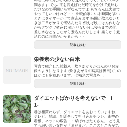
料理は時間がかかるので出来なくって」という声を
聞きます でも､逆を言えばただ時間をかけて煮込む
だけなので手間いらずなんですよ もちろん圧力鍋で
やってもいいけれど・・ 比較的家にいる時間が多い
ときはタイマーかけて煮込みます 時間が取れないと
きは二日がかりで煮込んだり 例えば晩ごはん作りな
がらグツグツ煮込む 煮たりない分は寝るまでの間、
差し水などをしながら煮込んだりします 柔らかく煮
込むのに時間がかかるから・・
記事を読む
栄養素の少ない白米
写真で紹介した雑穀米 炊きあがりがほんのりお赤
飯のようになります (炊きあがりの写真は後日) (この
ほかにも多種あります。七福米の写真を...
記事を読む
ダイエットばかりを考えないで !
1-
巷は相変わらず、ダイエットをあおっていますね。
テレビ、雑誌、新聞そして折り込みチラシ、街中の
看板、ネットの広告・・挙げればたくさん。 どう見
ても細い若い女性が「まだまだ、ここのところが気