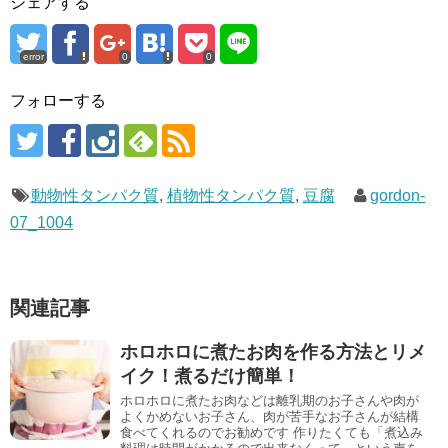
シェアする
error
0
0
フォローする
動物性タンパク質
,
植物性タンパク質
,
豆腐
gordon-
07_1004
関連記事
ホロホロに煮たお肉を作る方法とリメ
イク！煮るだけ簡単！
ホロホロに煮たお肉などは離乳期のお子さんや肉が
よくかめないお子さん、肉が苦手なお子さんが結構
食べてくれるのでお勧めです 作りたくても「煮込み