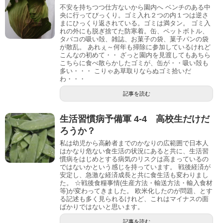
不安を持ちつつ仕方ないから園内へ ベンチのある中
央に行ってびっくり。ゴミ入れ２つの内１つは逆さ
まにひっくり返されている。ゴミは満タン。 ゴミ入
れの外にも脱ぎ捨てた防寒着。缶、ペットボトル、
タバコの吸い殻、雑誌、お菓子の袋、菓子パンの袋
が散乱。 あれぇ～何年も掃除に参加しているけれど
こんなの初めて・・ ざっと園内を見渡してもあちら
こちらに食べ散らかしたゴミが、缶が・・吸い殻も
多い・・・ こりゃあ草取りならぬゴミ拾いだ
わ・・・
記事を読む
生活習慣病予備軍 4-4 高校生だけだ
ろうか？
私は幼児から高齢者までのかなりの広範囲で日本人
はかなり危ない食生活の状況にあると共に、生活習
慣病をはじめとする病気のリスクは高まっているの
ではないかという感じを持っています。 戦後経済が
安定し、急激な経済成長と共に食生活も変わりまし
た。 ☆戦後食糧事情(生産方法・輸送方法・輸入食材
等)が変わってきました。 欧米化したのが問題、とす
る記述も多く見られるけれど、これはマイナスの面
ばかりではないと思います。
記事を読む