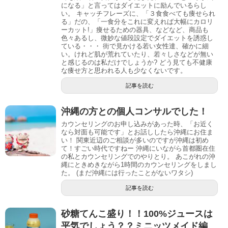
になる」と言ってはダイエットに励んでいるらし
い。 キャッチフレーズに、「３食食べても痩せられ
る」だの、「一食分をこれに変えれば大幅にカロリ
ーカット!」痩せるための器具、などなど、商品も
色々あるし、微妙な値段設定でダイエットを誘惑し
ている・・・ 街で見かける若い女性達、確かに細
い。けれど肌が荒れていたり、若々しさなどが無い
と感じるのは私だけでしょうか? どう見ても不健康
な痩せ方と思われる人も少なくないです。
記事を読む
沖縄の方との個人コンサルでした！
カウンセリングのお申し込みがあった時、「お近く
なら対面も可能です」とお話ししたら沖縄にお住ま
い！ 関東近辺のご相談が多いのですが沖縄は初め
て！すごい時代ですねー 沖縄にいながら首都圏在住
の私とカウンセリングでのやりとり。 あこがれの沖
縄にときめきながら1時間のカウンセリングをしまし
た。 (まだ沖縄には行ったことがないワタシ)
記事を読む
砂糖てんこ盛り！！100%ジュースは
平気でしょう？？ミニッツメイド編