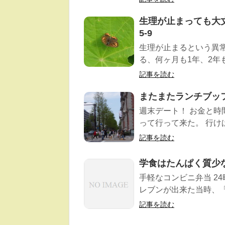
生理が止まっても大
5-9
生理が止まるという異
る、何ヶ月も1年、2年
記事を読む
またまたランチブッフ
週末デート！ お金と
って行って来た。 行け
記事を読む
学食はたんぱく質少
手軽なコンビニ弁当 2
レブンが出来た当時、「
記事を読む