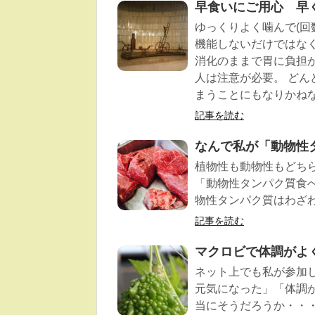
早食いにご用心 早
ゆっくりよく噛んで(回
機能しないだけではな
消化のままで胃に負担が
人は注意が必要。 ど
まうことにもなりかね
記事を読む
なんで私が「動物性
植物性も動物性もどち
「動物性タンパク質食
物性タンパク質はわざ
記事を読む
マクロビで体調がよく
ネット上でも私が参加
元気になった」「体調
当にそうだろうか・・