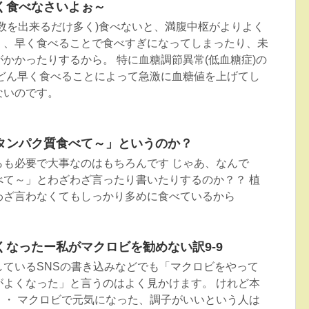
く食べなさいよぉ～
数を出来るだけ多く)食べないと、満腹中枢がよりよく
く、早く食べることで食べすぎになってしまったり、未
かかったりするから。 特に血糖調節異常(低血糖症)の
んどん早く食べることによって急激に血糖値を上げてし
ないのです。
タンパク質食べて～」というのか？
らも必要で大事なのはもちろんです じゃあ、なんで
べて～」とわざわざ言ったり書いたりするのか？？ 植
わざ言わなくてもしっかり多めに食べているから
なったー私がマクロビを勧めない訳9-9
しているSNSの書き込みなどでも「マクロビをやって
がよくなった」と言うのはよく見かけます。 けれど本
・・ マクロビで元気になった、調子がいいという人は