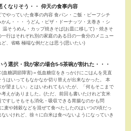
悪くなりそう・・ 仰天の食事内容
ビでやっていた食事の内容 食パン・ご飯・ビーフシチ
みかん・・・ うどん・ピザ・ドーナッツ・太巻き・シ
 温そうめん・カップ焼きそば(お皿に移して)・焼きそ
の一行はそれぞれ別の家庭のある日の一食分のメニュー
ど、省略 極端な例だとは思う(思いたい)
いう選択・我が家の場合5-5茶碗が割れた・・・
(血糖調節障害)＝低血糖症をきっかけにごはんを見直
そうはいってもなかなか切り替えが出来なかった。 本
方が望ましい」とはいわれてもいたが、「何もそこまで
い考えがありました。(ただ、前回も書いたけれど玄米
題ですしそもそも消化・吸収できる胃腸なのかも問
中に麦や雑穀などを混ぜて食べたしたのはいつの頃だっ
はないけれど、徐々に白米は食べないようになっていき