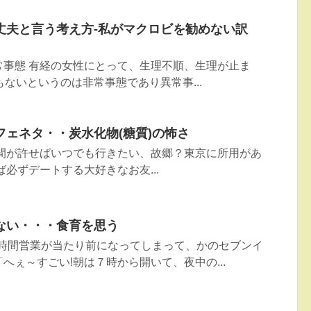
丈夫と言う考え方-私がマクロビを勧めない訳
常事態 有経の女性にとって、生理不順、生理が止ま
もないというのは非常事態であり異常事...
ェネタ・・炭水化物(糖質)の怖さ
時間が許せばいつでも行きたい、故郷？東京に所用があ
ば必ずデートする大好きなお友...
ない・・・食育を思う
4時間営業が当たり前になってしまって、かのセブンイ
へぇ～すごい!朝は７時から開いて、夜中の...