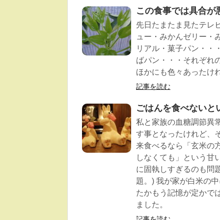
この食事では具合が
先日たまたま見たテレ
ュー・みかんゼリー・
リアル・菓子パン・・・
ばパン・・・それぞれ
ほかにも色々あったけれ
記事を読む
ごはんを食べないと
私と家族の血糖調節異常
す事となったけれど、
来食べるなら「玄米の
しなくても」という甘
に固執しすぎるのも問
題。) 我が家が白米の
たかもう記憶が定かで
ました。
記事を読む