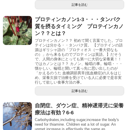
記事を読む
プロティンカノン1-3・・・タンパク
質を摂るタイミング プロテインカノ
ン？？とは？
プロテインカノン？？ 初めて聞く言葉でした。プロ
テインは分かる・・タンパク質。 【プロテインの語
源はギリシャ語の「プロティオス（一番大切なも
の）」から来るものでプロティンは英語。】だそう
で、人間の身体にとっても第一に大切な栄養素！！
ではカノンとは？？ カノン、輪唱の事。輪唱・・・
懐かしい。輪唱と聞いて真っ先に思い出したのが
「かえるのうた 血糖調節異常(低血糖症)の人をはじ
め、栄養欠損で治療を受けている人に必要で是非実
行して欲しい食事方法の事。
記事を読む
自閉症、ダウン症、精神遅滞児に栄養
療法は有効？6-6
Carbohydrates,including sugar,increase the body's
need for thiamine. Children eat a lot of sugar. An
unmet increase is effectively the same as