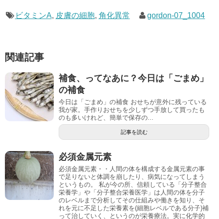
ビタミンA
,
皮膚の細胞
,
角化異常
gordon-07_1004
関連記事
補食、ってなあに？今日は「ごまめ」
の補食
今日は「ごまめ」の補食 おせちが意外に残っている
我が家。手作りおせちを少しずつ手放して買ったも
のも多いけれど、簡単で保存の...
記事を読む
必須金属元素
必須金属元素・・人間の体を構成する金属元素の事
で足りないと体調を崩したり、病気になってしまう
というもの。 私が今の所、信頼している「分子整合
栄養学」や「分子整合栄養医学」は人間の体を分子
のレベルまで分析してその仕組みや働きを知り、そ
れを元に不足した栄養素を(細胞レベルである分子)補
って治していく、というのが栄養療法。実に化学的