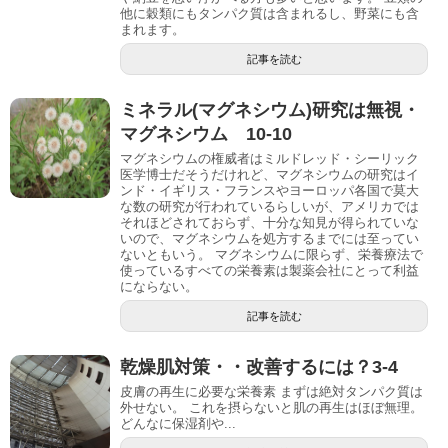
他に穀類にもタンパク質は含まれるし、野菜にも含
まれます。
記事を読む
ミネラル(マグネシウム)研究は無視・
マグネシウム 10-10
マグネシウムの権威者はミルドレッド・シーリック
医学博士だそうだけれど、マグネシウムの研究はイ
ンド・イギリス・フランスやヨーロッパ各国で莫大
な数の研究が行われているらしいが、アメリカでは
それほどされておらず、十分な知見が得られていな
いので、マグネシウムを処方するまでには至ってい
ないともいう。 マグネシウムに限らず、栄養療法で
使っているすべての栄養素は製薬会社にとって利益
にならない。
記事を読む
乾燥肌対策・・改善するには？3-4
皮膚の再生に必要な栄養素 まずは絶対タンパク質は
外せない。 これを摂らないと肌の再生はほぼ無理。
どんなに保湿剤や...