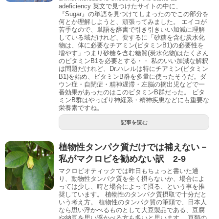
adeficiency 英文で見つけたサイトの中に、
『Sugar』の単語を見つけてしまったのでこの部分を
何とか理解しようと、頑張ってみました。 エイコが
苦手なので、単語を辞書で引き引きいい加減に理解
している域だけれど、要するに「砂糖を含む炭水化
物は、体に必要なチアミン(ビタミンB1)の必要性を
増やす」つまり砂糖を含む糖質(炭水化物)はたくさん
のビタミンB1を必要とする・・ 私のいい加減な解釈
は問題だけれど、Dr.ハレルは特にチアミン(ビタミン
B1)を始め、ビタミンB群を多量に使ったそうだ。ダ
ウン症・自閉症・精神遅滞・左脳の摘出児などで一
番効果があったのはこのビタミンB群だった。 ビタ
ミンB群はやっぱり神経系・精神疾患などにも重要な
栄養素ですね。
記事を読む
植物性タンパク質だけでは補えない－
私がマクロビを勧めない訳 2-9
マクロビオティックでは昨日もちょっと書いた通
り、動物性タンパク質を全く摂らないか、場合によ
っては少し、時と場合によって摂る、という事を推
奨しています。 植物性のタンパク質摂取で十分だと
いう考え方。 植物性のタンパク質の筆頭で、日本人
なら思い浮かべるものとして大豆製品である、豆腐
や納豆を思い浮かべる方も多いと思います。 豆類の