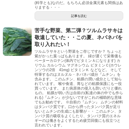
(科学とも)なのだ。もちろん必須金属元素も関係はあ
りまする・・・
記事を読む
苦手な野菜、第二弾？ツルムラサキは
敬遠していた・・この夏、ネバネバを
取り入れたい！
ツルムラサキという野菜をご存じですか？ ちょっと
紫がかった葉っぱもあります。 緑が濃くて栄養価も
ベーターカロテン(体内でビタミンＡになります) カ
リウム カルシウム マグネシウム ビタミンＣ(ホウレ
ンソウの2倍 41mg) ビタミンＫ などなど。 そして
特筆するのはヌルヌル・ネバネバ成分『ムチン』を
含みます。 このムチン、粘膜の潤い成分として知ら
れています。 喉や食道、胃などの粘膜保護にも一役
買っています。 また病原体の侵入も防いだりと優れ
もの。 粘膜が弱い方は自前の(私達の体の中でも作ら
れる)『ムチン』が少ないですがこれの補助的な意味
でもお勧めです。 ※自前の『ムチン』 ムチンの材料
はタンパク質です。口から摂ったタンパク質が足り
ないとムチンの生成にも影響が・・ このムチン、タ
ンパク質の吸収をよくしたり、タンパク質のエネル
ギーのは働きをよくするため疲労回復にも役立つと
言われています。