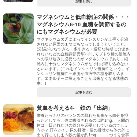
記事を読む
マグネシウムと低血糖症の関係・・・
マグネシウム6-10 血糖を調節するの
にもマグネシウムが必要
マグネシウム欠乏によってインスリンが上手く分泌
されない原因の１つにもなってしまうということ。
(分泌が少なすぎる・多すぎる・適切な時期に分泌さ
れないなどの血糖調節異常) そしてブドウ糖の細胞内
への取り込みに必要なのがマグネシウムであり、細
胞内に十分なマグネシウムがなければ取り込めない
といいます。(これをインシュリン抵抗性という。イ
ンシュリン抵抗性＝細胞が血液中の糖を取り込ま
ず、エネルギーに換えることが出来なくなる状態の
事。)
記事を読む
貧血を考える4- 鉄の「出納」
栄養たっぷりのバランスの取れた食事から鉄分を摂
ったとしても、体に吸収されるのは約1mg。 人間の
体は一日どれだけの鉄分を必要としているのでしょ
うか？ 汗をかく、尿の排泄・便の排泄から体の外に
出て行ってしまう鉄の量が約1mg・・・ つまり食事