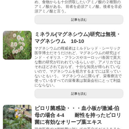
め、食物からも十分摂取したいアミノ酸の２種類の
アミノ酸がある。 前者を必須アミノ酸。後者を非必
須アミノ酸と言う。
記事を読む
ミネラル(マグネシウム)研究は無視・
マグネシウム 10-10
マグネシウムの権威者はミルドレッド・シーリック
医学博士だそうだけれど、マグネシウムの研究はイ
ンド・イギリス・フランスやヨーロッパ各国で莫大
な数の研究が行われているらしいが、アメリカでは
それほどされておらず、十分な知見が得られていな
いので、マグネシウムを処方するまでには至ってい
ないともいう。 マグネシウムに限らず、栄養療法で
使っているすべての栄養素は製薬会社にとって利益
にならない。
記事を読む
ピロリ菌感染・・・血小板が激減-伯
母の場合 4-4 耐性を持ったピロリ
菌に有効なオリーブ葉エキス