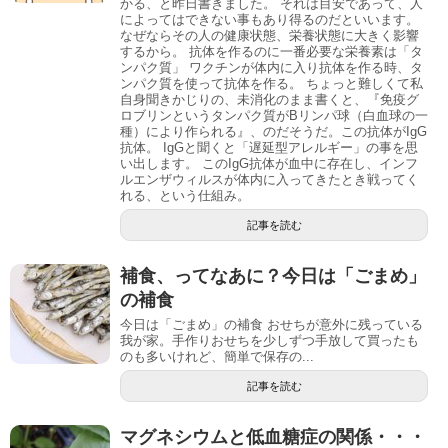
かる、と昨日書きました。 それは目安であって、人
によってはできない事もあり得るのだといいます。
なぜならその人の健康状態、栄養状態に大きく影響
するから。 抗体を作るのに一番必要な栄養素は「タ
ンパク質」 ワクチンが体内に入り抗体を作る時、タ
ンパク質を使って抗体を作る。 ちょっと難しくて私
自身聞きかじりの、未消化のまま書くと、『免疫グ
ロブリンというタンパク質がBリンパ球（白血球の一
種）により作られる』、のだそうだ。この抗体がIgG
抗体。 IgGと聞くと「遅延型アレルギー」の事を思
い出します。 このIgG抗体が血中に存在し、インフ
ルエンザウィルスが体内に入ってきたとき戦ってく
れる、という仕組み。
記事を読む
補食、ってなあに？今日は「ごまめ」
の補食
今日は「ごまめ」の補食 おせちが意外に残っている
我が家。手作りおせちを少しずつ手放して買ったも
のも多いけれど、簡単で保存の...
記事を読む
マグネシウムと低血糖症の関係・・・