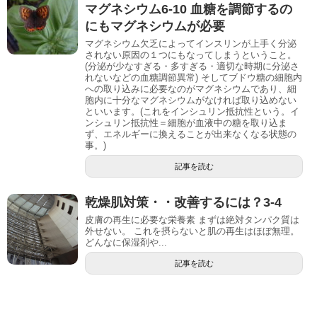
マグネシウム6-10 血糖を調節するの
にもマグネシウムが必要
マグネシウム欠乏によってインスリンが上手く分泌
されない原因の１つにもなってしまうということ。
(分泌が少なすぎる・多すぎる・適切な時期に分泌さ
れないなどの血糖調節異常) そしてブドウ糖の細胞内
への取り込みに必要なのがマグネシウムであり、細
胞内に十分なマグネシウムがなければ取り込めない
といいます。(これをインシュリン抵抗性という。イ
ンシュリン抵抗性＝細胞が血液中の糖を取り込ま
ず、エネルギーに換えることが出来なくなる状態の
事。)
記事を読む
乾燥肌対策・・改善するには？3-4
皮膚の再生に必要な栄養素 まずは絶対タンパク質は
外せない。 これを摂らないと肌の再生はほぼ無理。
どんなに保湿剤や...
記事を読む