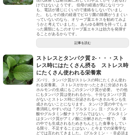
現代医療では耐性菌に対しての手立てがそうあるわ
けではないようです。 伯母の経過が気になりつつ
も、電話が通じにくいので連絡をしないでいまし
た。 もしその後の経過でピロリ菌の除菌がうまくい
っていないのなら、オリーブ葉エキスを勧めてみよ
うかと考えていました。 あらゆる耐性を持ってしま
った菌類にもこのオリーブ葉エキスは効力を発揮す
ることがあるからです。
記事を読む
ストレスとタンパク質 2-・・・スト
レス時にはたくさん摂る ストレス時
にたくさん使われる栄養素
ズバリ、タンパク質がストレスの時にたくさん使わ
れる栄養素。 ストレスがかかったときに分泌される
ホルモンの生成にもこのタンパク質が必要。 その他
にもタンパク質は使われるから、十分なタンパク質
がないとストレス時に分泌されるべきホルモンも生
成されないことになります。 タンパク質の中でも一
番消耗しやすいのは『グルタミン』注・グルタミン
酸やグルタミン酸ナトリウムではない。 グルタミン
はタンパク質がアミノ酸に分解された一種で、「体
の中でも生成されるためきちんとした食事をしてい
る限り、不足することはない」と今までの栄養学な
どでは言われてきました。 (グルタミン・・非必須ま