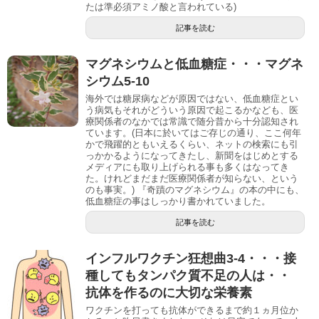
たは準必須アミノ酸と言われている)
記事を読む
マグネシウムと低血糖症・・・マグネ
シウム5-10
海外では糖尿病などが原因ではない、低血糖症とい
う病気もそれがどういう原因で起こるかなども、医
療関係者のなかでは常識で随分昔から十分認知され
ています。(日本に於いてはご存じの通り、ここ何年
かで飛躍的ともいえるくらい、ネットの検索にも引
っかかるようになってきたし、新聞をはじめとする
メディアにも取り上げられる事も多くはなってき
た。けれどまだまだ医療関係者が知らない、という
のも事実。) 『奇蹟のマグネシウム』の本の中にも、
低血糖症の事はしっかり書かれていました。
記事を読む
インフルワクチン狂想曲3-4・・・接
種してもタンパク質不足の人は・・
抗体を作るのに大切な栄養素
ワクチンを打っても抗体ができるまで約１ヵ月位か