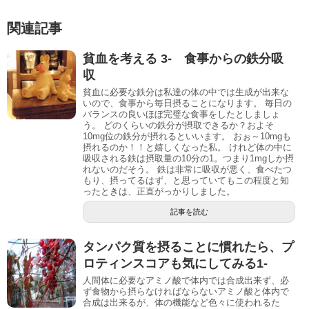
関連記事
貧血を考える 3- 食事からの鉄分吸
収
貧血に必要な鉄分は私達の体の中では生成が出来な
いので、食事から毎日摂ることになります。 毎日の
バランスの良いほぼ完璧な食事をしたとしましょ
う。 どのくらいの鉄分が摂取できるか？およそ
10mg位の鉄分が摂れるといいます。 おぉ～10mgも
摂れるのか！！と嬉しくなった私。 けれど体の中に
吸収される鉄は摂取量の10分の1。つまり1mgしか摂
れないのだそう。 鉄は非常に吸収が悪く、食べたつ
もり、摂ってるはず、と思っていてもこの程度と知
ったときは、正直がっかりしました。
記事を読む
タンパク質を摂ることに慣れたら、プ
ロティンスコアも気にしてみる1-
人間体に必要なアミノ酸で体内では合成出来ず、必
ず食物から摂らなければならないアミノ酸と体内で
合成は出来るが、体の機能など色々に使われるた