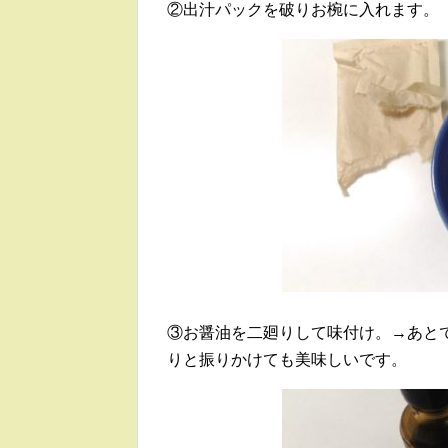
②出汁パックを破りお椀に入れます。
③お醤油を二廻りして味付け。→あと
りと振りかけても美味しいです。