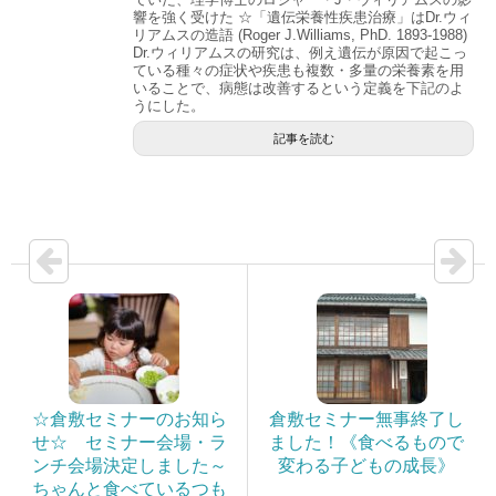
響を強く受けた ☆「遺伝栄養性疾患治療」はDr.ウィ
リアムスの造語 (Roger J.Williams, PhD. 1893-1988)
Dr.ウィリアムスの研究は、例え遺伝が原因で起こっ
ている種々の症状や疾患も複数・多量の栄養素を用
いることで、病態は改善するという定義を下記のよ
うにした。
記事を読む
☆倉敷セミナーのお知ら
倉敷セミナー無事終了し
せ☆ セミナー会場・ラ
ました！《食べるもので
ンチ会場決定しました～
変わる子どもの成長》
ちゃんと食べているつも