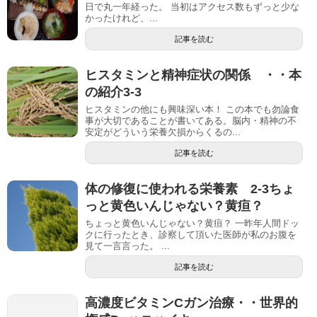
日で丸一年経った。 当初はアクセス数もずっと少な
かったけれど、...
記事を読む
ヒスタミンと精神症状の関係 ・・本
の紹介3-3
ヒスタミンの他にも興味深い本！ この本でも勿論食
事が大切であることが書いてある。脳内・精神の不
安定がどういう栄養欠損からくるの...
記事を読む
体の修復に使われる栄養素 2-3ちょ
っと黄色いんじゃない？黄疸？
ちょっと黄色いんじゃない？黄疸？ 一昨年人間ドッ
クに行ったとき、診察して頂いた医師が私のお腹を
見て一言言った。 ...
記事を読む
高濃度ビタミンCガン治療・・世界的