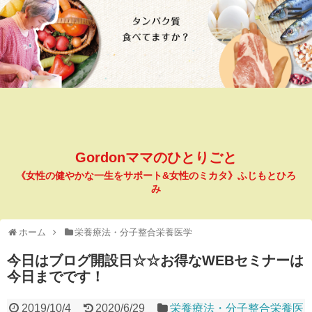
Gordonママのひとりごと
《女性の健やかな一生をサポート&女性のミカタ》ふじもとひろ
み
ホーム
栄養療法・分子整合栄養医学
今日はブログ開設日☆☆お得なWEBセミナーは
今日までです！
2019/10/4
2020/6/29
栄養療法・分子整合栄養医