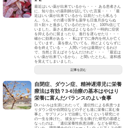
最近はいい薬が出来ているから・・・ ある患者さん
に、知り合いの薬剤師が話していた言葉・・・「最
近はいい薬が出来ているから 以前だったら私もう
ん、うん、その通り医学も薬学も日進月歩ならぬ
日々刻々と進歩しているのだから !と、100%信じて
いました。薬さえ飲めばよくなるか? 一時的に症状
を抑えるのに留まったり、進行を遅らせたり・・・
確かに効果がある・・ 私はすでに身内を何人か亡く
しています。 薬を飲んでいても、殆どよくならずに
命を終えている・・ 人間いつかは最期がくるわけ
で、当然と言えばそうなんだけれど・・・ 「最近は
いい薬が出来ているから」 と聞いたとたん、違和感
を覚えてしまいました。
記事を読む
自閉症、ダウン症、精神遅滞児に栄養
療法は有効？3-6治療の基本はやはり
栄養に富んだバランスのよい食事
Dr.ハレルは生涯にわたって、遺伝性による疾患つま
りダウン症や自閉症などの子ども達に栄養に富む食
事と、サプリメントで治療していくという研究にそ
の一生を捧げた。 彼女が一生を捧げた研究の基礎と
なったのは、「遺伝栄養性疾患治療」などを研究し
ていた、理学博士のロジャー・J・ウィリアムスの影