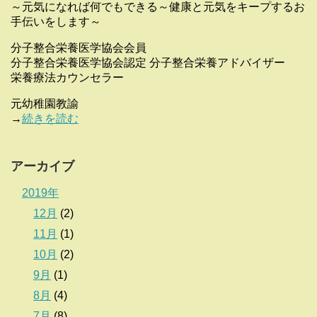
～元気になれば何でもできる～健康と元気をキープするお
手伝いをします～
分子整合栄養医学協会会員
分子整合栄養医学協会認定 分子整合栄養アドバイザー
栄養療法カウンセラー
元幼稚園教諭
→
続きを読む
アーカイブ
2019年
12月
(2)
11月
(1)
10月
(2)
9月
(1)
8月
(4)
7月
(8)