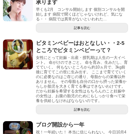
承ります
早くも2月 コンサル開始します 個別コンサルを開
始します 病院で聞くほどじゃないけれど、気にな
る・・ 病院では異常がないといわれた...
記事を読む
ビタミンベビーはおとなしい・・2-5
ところでビタミンベビーって？
女性にとって妊娠・出産・授乳期は人生の一大イベ
ント。 命がけのできごと。 命を育み、生みだし、育
てていく。 何もないところから約10ヵ月で、3kg前
後に育ててこの世に生み出す。 ここまで育てていく
のに必要なのはご存じの通り、母胎からの栄養以外
ありません。 その母胎も自分の口から摂った栄養か
らしか胎児を大きく育てる事はできないわけです。
だから妊娠を希望する女性はもちろんのこと妊娠中
の女性は、お腹の胎児のためにもしっかり食べて栄
養を供給しなければならないのです。
記事を読む
ブログ開設から一年
祝！一年続いた！ 本当に信じられない。 今日10月4