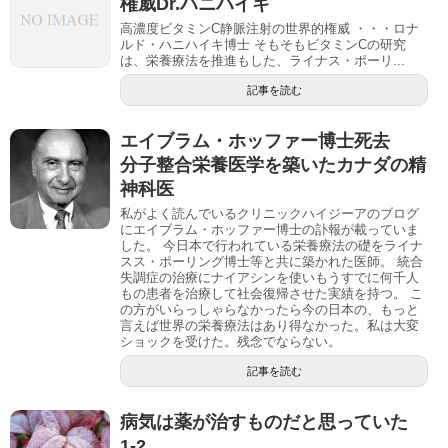
権威Dr.ハニハイキ
高濃度ビタミンC静脈注射の世界的権威 ・・・ロナ
ルド・ハニハイキ博士 そもそもビタミンCの研究
は、栄養療法を推進もした、ライナス・ポーリ...
記事を読む
エイブラム・ホッファー博士死去
分子整合栄養医学を築いたカナダの精
神科医
私がよく読んでいるクリニックハイジーアのブログ
にエイブラム・ホッファー博士の訃報が載っていま
した。 今日本で行われている栄養療法の礎をライナ
スス・ポーリング博士等と共に築かれた医師。 統合
失調症の治療にナイアシンを使いもうすでに何千人
もの患者を治療して社会復帰させた実績を持つ。 こ
の方がいらっしゃらなかったら今の日本の、もっと
言えば世界の栄養療法はあり得なかった。私は大変
ショックを受けた。残念でならない。
記事を読む
病気は薬が治すものだと思っていた
1-2