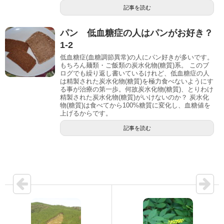
記事を読む
パン 低血糖症の人はパンがお好き？
1-2
低血糖症(血糖調節異常)の人にパン好きが多いです。
もちろん麺類・ご飯類の炭水化物(糖質)系。 このブ
ログでも繰り返し書いているけれど、低血糖症の人
は精製された炭水化物(糖質)を極力食べないようにす
る事が治療の第一歩。何故炭水化物(糖質)、とりわけ
精製された炭水化物(糖質)がいけないのか？ 炭水化
物(糖質)は食べてから100%糖質に変化し、血糖値を
上げるからです。
記事を読む