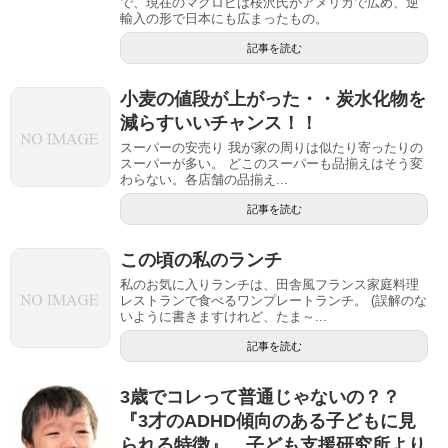
で、現在のマクロビは桜沢氏がアメリカで広め、逆
輸入の形で日本にも広まったもの。
記事を読む
小麦の値段が上がった・・炭水化物を
減らすいいチャンス！！
スーパーの安売り 我が家の周りは似たり寄ったりの
スーパーが多い。 どこのスーパーも品揃えはそう変
わらない。各店舗の品揃え...
記事を読む
この頃の私のランチ
私のお気に入りランチは、田舎風フランス家庭料理
レストランで食べるワンプレートランチ。 (誤解のな
いように書きますけれど、たま～...
記事を読む
3歳でコレって普通じゃないの？？
『3才のADHD傾向のある子どもに見
られる特徴』 子ども支援研究所より