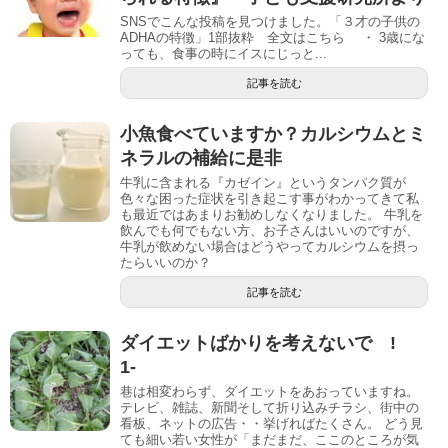
SNSでこんな投稿を見つけました。「３才の子供の
ADHAの特徴」1部抜粋 全文はこちら ・ 3歳にな
っても、食事の時にイスにじっと...
記事を読む
小魚食べていますか？カルシウムとミ
ネラルの補給に是非
牛乳に含まれる『カゼイン』というタンパク質が
色々な困った症状を引き起こす事がわかってきて私
も最近ではあまりお勧めしなくなりました。 牛乳を
飲んでも何でもない方、お子さんはいいのですが、
牛乳が飲めない場合はどうやってカルシウムを摂っ
たらいいのか？
記事を読む
ダイエットばかりを考えないで !
1-
巷は相変わらず、ダイエットをあおっていますね。
テレビ、雑誌、新聞そして折り込みチラシ、街中の
看板、ネットの広告・・挙げればたくさん。 どう見
ても細い若い女性が「まだまだ、ここのところが気