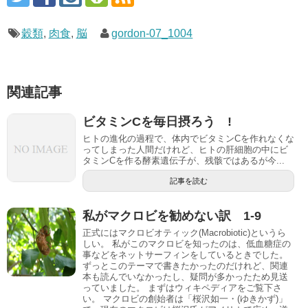
穀類
,
肉食
,
脳
gordon-07_1004
関連記事
ビタミンCを毎日摂ろう !
ヒトの進化の過程で、体内でビタミンCを作れなくな
ってしまった人間だけれど、ヒトの肝細胞の中にビ
タミンCを作る酵素遺伝子が、残骸ではあるが今...
記事を読む
私がマクロビを勧めない訳 1-9
正式にはマクロビオティック(Macrobiotic)というら
しい。 私がこのマクロビを知ったのは、低血糖症の
事などをネットサーフィンをしているときでした。
ずっとこのテーマで書きたかったのだけれど、関連
本も読んでいなかったし、疑問が多かったため見送
っていました。 まずはウィキペディアをご覧下さ
い。 マクロビの創始者は「桜沢如一・(ゆきかず)」