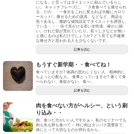
になる」と言ってはダイエットに励んでいるらし
い。 キャッチフレーズに、「３食食べても痩せられ
る」だの、「一食分をこれに変えれば大幅にカロリ
ーカット!」痩せるための器具、などなど、商品も
色々あるし、微妙な値段設定でダイエットを誘惑し
ている・・・ 街で見かける若い女性達、確かに細
い。けれど肌が荒れていたり、若々しさなどが無い
と感じるのは私だけでしょうか? どう見ても不健康
な痩せ方と思われる人も少なくないです。
記事を読む
もうすぐ新学期・・食べてね！
食べていますか? 体調の思わしくない人、精神的に
ちよっと心配な人。 食事とっていますか? 暑くて食
べられない、食欲がない、食べ...
記事を読む
肉を食べない方がヘルシー、という刷
り込み・・
肉、食べた方がいいんですかぁ～ 私のセミナーでも
肉も魚も卵も食べて～ 特に肉はタンパク質豊富で、
体にとって大切なものが摂れるから...