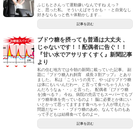
ふじもとさんって運動嫌いなんですね えっ？
と、思った私。 そういえばそうかも・・と自覚なし
好きならもっと色々体動かします...
記事を読む
ブドウ糖を摂っても普通は大丈夫 、
じゃないです！！配偶者に告ぐ！！
『甘い水でアサリすくすく』新聞記事
より
私の住む地方では今朝の新聞に載っていた記事。 副
題に『ブドウ糖入れ飼育 成長３割アップ』 とあり
ました。 私は「こういうの見て、やっぱりブドウ糖
は体にもいいんだわー、と言って食べちゃう人いる
んだろうなぁ・・」と言った。 配偶者「(ブドウ糖
を)食べる？」 今ね、病院の売店でもスーパーでもブ
ドウ糖単体を売っているのよ！ 脳に必要とか体にい
いとかって思ってますます食べちゃう人が増えたら
問題だなー・・・ブドウ糖のあめ、なんてものもあ
って子どもは結構食べてるのよー。
記事を読む