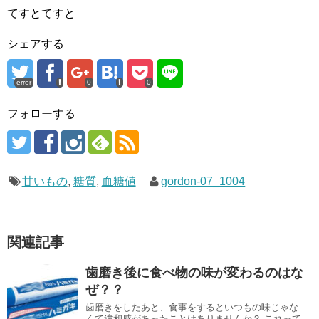
てすとてすと
シェアする
error
0
0
フォローする
甘いもの
,
糖質
,
血糖値
gordon-07_1004
関連記事
歯磨き後に食べ物の味が変わるのはな
ぜ？？
歯磨きをしたあと、食事をするといつもの味じゃな
くて違和感があったことはありませんか？ これって