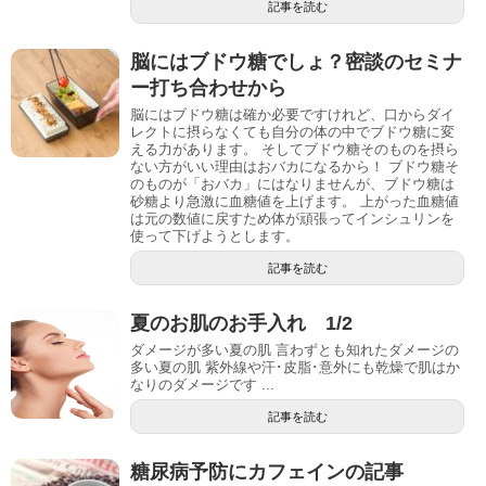
記事を読む
脳にはブドウ糖でしょ？密談のセミナ
ー打ち合わせから
脳にはブドウ糖は確か必要ですけれど、口からダイ
レクトに摂らなくても自分の体の中でブドウ糖に変
える力があります。 そしてブドウ糖そのものを摂ら
ない方がいい理由はおバカになるから！ ブドウ糖そ
のものが「おバカ」にはなりませんが、ブドウ糖は
砂糖より急激に血糖値を上げます。 上がった血糖値
は元の数値に戻すため体が頑張ってインシュリンを
使って下げようとします。
記事を読む
夏のお肌のお手入れ 1/2
ダメージが多い夏の肌 言わずとも知れたダメージの
多い夏の肌 紫外線や汗･皮脂･意外にも乾燥で肌はか
なりのダメージです ...
記事を読む
糖尿病予防にカフェインの記事