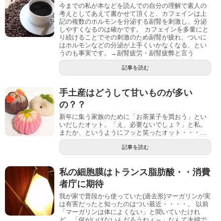
今までの私が本などを読んでの自分の理解で素人の
考えとしてあえて書かせて頂くと、カフェインは上
記の複数のホルモンを分泌する副腎を刺激し、分泌
しやすくなるのは確かです。 カフェインを多量にと
り続けることでその刺激のため副腎が疲れ、ついに
はホルモンなどの分泌が上手くいかなくなる、とい
うのも事実です。→副腎疲労・副腎疲弊と言う
記事を読む
手土産はどうして甘いものが多い
の？？
新年に集う家族のために「お茶菓子を買おう」とい
いだしたオット。「え、必要ないでしょ？」と私。
またか、というようにフッと笑ったオット・・・...
記事を読む
私の細胞膜はトランス脂肪酸・・消費
者庁に期待
我が家で普段から使っていた(過去形)マーガリンが実
は有害だったと知ったのはつい最近・・・・。 以前
「マーガリンは体によくない」と聞いていたけれ
ど、「何がいけないんだろうねぇ～」なんて夫婦で