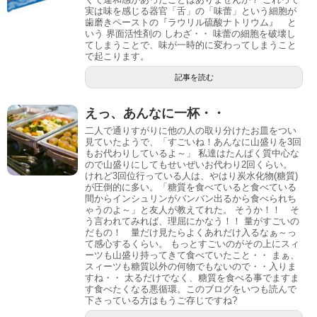
実は味を感じる器官「舌」の「味蕾」という細胞が
歯磨きペーストの『ラウリル硫酸ナトリウム』 と
いう 界面活性剤の しわざ・・ 味蕾の細胞を破壊し
てしまうことで、味が一時的に変わってしまうこと
で起こります。
記事を読む
えっ、あんなに一杯・・
二人で通りすがりに他の人の取り分けたお皿をつい
見ていたようで、「すごいね！あんなに山盛りを3回
もお代わりしているよ～」 私達はたんぱく質中心な
ので山盛りにしてもせいぜいお代わり2回くらい。
けれど3回位行っている人は、やはり炭水化物(糖質)
が圧倒的に多い。「糖質を食べていると食べている
間からインシュリンがバンバン出るから食べられち
ゃうのよ～」と友人が教えてれた。 そうか！！ そ
う言われてみれば、理屈にかなう！！ 量がすごいの
だもの！ 量だけ見たらよくあれだけ入るなぁ～っ
て感心するくらい。 もっとすごいのがその上にスィ
ーツも山盛り持ってきて食べていたこと・・ まぁ、
スィーツも糖質以外の何物でもないので・・入りま
すね・・ 太るだけでなく、糖質を食べる事でますま
す食べたくなる悪循環。このブログをいつも読んで
下さっている方はもうご存じですね?