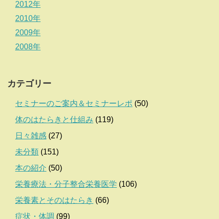
2012年
2010年
2009年
2008年
カテゴリー
セミナーのご案内＆セミナーレポ
(50)
体のはたらきと仕組み
(119)
日々雑感
(27)
未分類
(151)
本の紹介
(50)
栄養療法・分子整合栄養医学
(106)
栄養素とそのはたらき
(66)
症状・体調
(99)