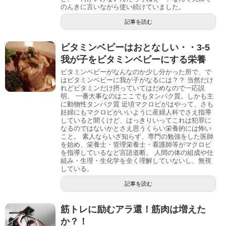
のんきに言いながら使い続けていました。
記事を読む
ビタミンベビーはおとなしい・・3-5
我が子をビタミンベビーにする栄養
ビタミンベビーがなんなのか少し分かった所で、で
はビタミンベビーに我が子がなるには？？ 当然だけ
れどビタミンだけ摂っていてはだめなので一応説
明。 一番大事なのはここでもタンパク質。しかも主
に動物性タンパク質 近頃マクロビがはやって、さも
妊婦にもマクロビがいいように産婦人科でさえ指導
していると聞くけど、はっきりいってこれは犯罪に
なるのではないかとさえ思うくらい栄養的には怖い
こと。 素人ならいざ知らず、専門の勉強をした医師
を始め、栄養士・管理栄養士・看護師等がマクロビ
を指導しているなど言語道断。 人間の体の組成や仕
組み・生理・生化学を全く理解していないし、無視
している。
記事を読む
筋トレに励むアラ還！筋肉は増えた
か？！