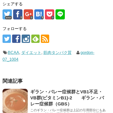
シェアする
error
0
0
フォローする
BCAA
,
ダイエット
,
筋肉タンパク質
gordon-
07_1004
関連記事
ギラン・バレー症候群とVB1不足・
VB群(ビタミンB1)-2 ギラン・バ
レー症候群（GBS）
このギラン・バレー症候群は上記の引用部分にもあ