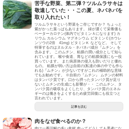
苦手な野菜、第二弾？ツルムラサキは
敬遠していた・・この夏、ネバネバを
取り入れたい！
ツルムラサキという野菜をご存じですか？ ちょっと
紫がかった葉っぱもあります。 緑が濃くて栄養価も
ベーターカロテン(体内でビタミンＡになります) カ
リウム カルシウム マグネシウム ビタミンＣ(ホウレ
ンソウの2倍 41mg) ビタミンＫ などなど。 そして
特筆するのはヌルヌル・ネバネバ成分『ムチン』を
含みます。 このムチン、粘膜の潤い成分として知ら
れています。 喉や食道、胃などの粘膜保護にも一役
買っています。 また病原体の侵入も防いだりと優れ
もの。 粘膜が弱い方は自前の(私達の体の中でも作ら
れる)『ムチン』が少ないですがこれの補助的な意味
でもお勧めです。 ※自前の『ムチン』 ムチンの材料
はタンパク質です。口から摂ったタンパク質が足り
ないとムチンの生成にも影響が・・ このムチン、タ
ンパク質の吸収をよくしたり、タンパク質のエネル
ギーのは働きをよくするため疲労回復にも役立つと
言われています。
記事を読む
肉をなぜ食べるのか？
肉は一番誤解の多い食材 肉ってどうしても悪者にな