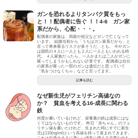
ガンを恐れるよりタンパク質をもっ
と！！配偶者に告ぐ ！！4-6 ガン家
系だから、心配・・・。
配偶者の家族は、両親や祖父などガンで亡くなって
います。 結婚当初から「うちはガン家系だから」と
言って将来罹るリスクが多そうだ、とも。 今やガン
は国民の４人に一人とも２人に一人ともいわれる時
代。 ４人家族だったら、一人かまたは二人がガンに
罹ってしまうかもしれない計算です。 配偶者は自分
の家系が罹った一部のガンは遺伝だと思っていて
「気をつけなくちゃ」などと言ってます。
記事を読む
なぜ新生児がフェリチン高値なの
か？ 貧血を考える16-成長に関わる
鉄
何度か書いているけれど、栄養素の鉄は成長にはな
くてはならないものです。 昨日「赤ちゃん」のフェ
リチン値を書いたけれど、生まれた時にすでに新生
児は110(ng/ml)という高値を持って産まれてきます。
これは生後のまさに著しい成長に備えて必要な分を