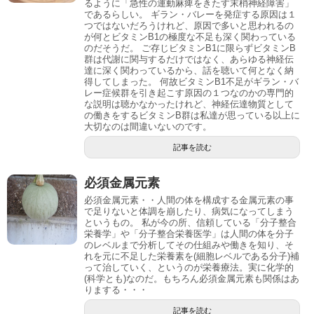
るように「急性の運動麻痺をきたす末梢神経障害」
であるらしい。 ギラン・バレーを発症する原因は１
つではないだろうけれど、原因で多いと思われるの
が何とビタミンB1の極度な不足も深く関わっている
のだそうだ。 ご存じビタミンB1に限らずビタミンB
群は代謝に関与するだけではなく、あらゆる神経伝
達に深く関わっているから、話を聴いて何となく納
得してしまった。 何故ビタミンB1不足がギラン・バ
レー症候群を引き起こす原因の１つなのかの専門的
な説明は聴かなかったけれど、神経伝達物質として
の働きをするビタミンB群は私達が思っている以上に
大切なのは間違いないのです。
記事を読む
必須金属元素
必須金属元素・・人間の体を構成する金属元素の事
で足りないと体調を崩したり、病気になってしまう
というもの。 私が今の所、信頼している「分子整合
栄養学」や「分子整合栄養医学」は人間の体を分子
のレベルまで分析してその仕組みや働きを知り、そ
れを元に不足した栄養素を(細胞レベルである分子)補
って治していく、というのが栄養療法。実に化学的
(科学とも)なのだ。もちろん必須金属元素も関係はあ
りまする・・・
記事を読む