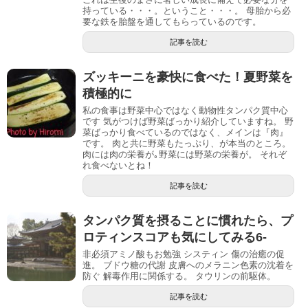
持っている・・・。ということ・・・。 母胎から必
要な鉄を胎盤を通してもらっているのです。
記事を読む
ズッキーニを豪快に食べた！夏野菜を
積極的に
私の食事は野菜中心ではなく動物性タンパク質中心
です 気がつけば野菜ばっかり紹介していますね。 野
菜ばっかり食べているのではなく、メインは『肉』
です。 肉と共に野菜もたっぷり、が本当のところ。
肉には肉の栄養が｡野菜には野菜の栄養が。 それぞ
れ食べないとね！
記事を読む
タンパク質を摂ることに慣れたら、プ
ロティンスコアも気にしてみる6-
非必須アミノ酸もお勉強 システィン 傷の治癒の促
進。 ブドウ糖の代謝 皮膚へのメラニン色素の沈着を
防ぐ 解毒作用に関係する。 タウリンの前駆体。
記事を読む