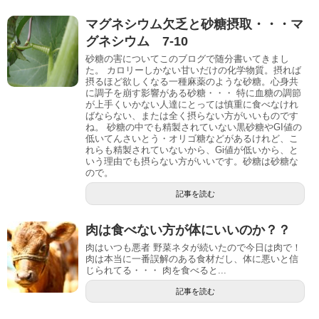
マグネシウム欠乏と砂糖摂取・・・マ
グネシウム 7-10
砂糖の害についてこのブログで随分書いてきまし
た。 カロリーしかない甘いだけの化学物質。摂れば
摂るほど欲しくなる一種麻薬のような砂糖。心身共
に調子を崩す影響がある砂糖・・・ 特に血糖の調節
が上手くいかない人達にとっては慎重に食べなけれ
ばならない、または全く摂らない方がいいものです
ね。 砂糖の中でも精製されていない黒砂糖やGI値の
低いてんさいとう・オリゴ糖などがあるけれど、こ
れらも精製されていないから、Gi値が低いから、と
いう理由でも摂らない方がいいです。砂糖は砂糖な
ので。
記事を読む
肉は食べない方が体にいいのか？？
肉はいつも悪者 野菜ネタが続いたので今日は肉で！
肉は本当に一番誤解のある食材だし、体に悪いと信
じられてる・・・ 肉を食べると...
記事を読む