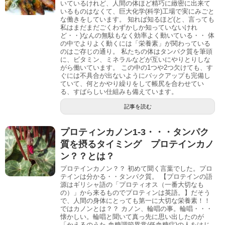
いているけれど、人間の体ほど精巧に緻密に出来て
いるものはなくて、巨大化学(科学)工場で実にみごと
な働きをしています。 知れば知るほど(と、言っても
私はまだまだごくわずかしか知っていないけれ
ど・・)なんの無駄もなく効率よく動いている・・ 体
の中でよりよく動くには「栄養素」が関わっている
のはご存じの通り。 私たちの体はタンパク質を筆頭
に、ビタミン、ミネラルなどが互いにやりとりしな
がら働いています。 この中の1つや2つ欠けても、す
ぐには不具合が出ないようにバックアップも完備し
ていて、何とかやり繰りをして帳尻を合わせてい
る、すばらしい仕組みも備えています。
記事を読む
プロティンカノン1-3・・・タンパク
質を摂るタイミング プロテインカノ
ン？？とは？
プロテインカノン？？ 初めて聞く言葉でした。プロ
テインは分かる・・タンパク質。 【プロテインの語
源はギリシャ語の「プロティオス（一番大切なも
の）」から来るものでプロティンは英語。】だそう
で、人間の身体にとっても第一に大切な栄養素！！
ではカノンとは？？ カノン、輪唱の事。輪唱・・・
懐かしい。輪唱と聞いて真っ先に思い出したのが
「かえるのうた 血糖調節異常(低血糖症)の人をはじ