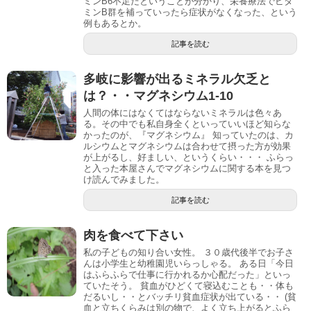
ミンB6不足だということが分かり、栄養療法でビタ
ミンB群を補っていったら症状がなくなった、という
例もあるとか。
記事を読む
多岐に影響が出るミネラル欠乏と
は？・・マグネシウム1-10
人間の体にはなくてはならないミネラルは色々あ
る。その中でも私自身全くといっていいほど知らな
かったのが、『マグネシウム』 知っていたのは、カ
ルシウムとマグネシウムは合わせて摂った方が効果
が上がるし、好ましい、というくらい・・・ ふらっ
と入った本屋さんでマグネシウムに関する本を見つ
け読んでみました。
記事を読む
肉を食べて下さい
私の子どもの知り合い女性。 ３０歳代後半でお子さ
んは小学生と幼稚園児いらっしゃる。 ある日「今日
はふらふらで仕事に行かれるか心配だった」といっ
ていたそう。 貧血がひどくて寝込むことも・・体も
だるいし・・とバッチリ貧血症状が出ている・・ (貧
血と立ちくらみは別の物で、よく立ち上がるとふら