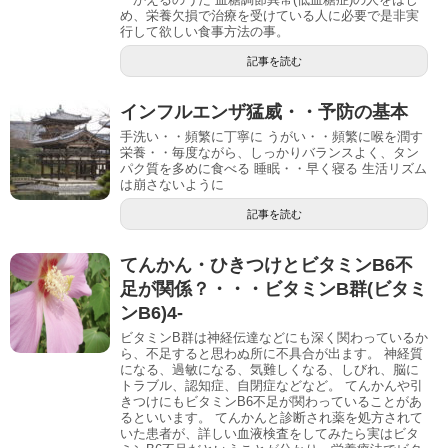
め、栄養欠損で治療を受けている人に必要で是非実
行して欲しい食事方法の事。
記事を読む
インフルエンザ猛威・・予防の基本
手洗い・・頻繁に丁寧に うがい・・頻繁に喉を潤す
栄養・・毎度ながら、しっかりバランスよく、タン
パク質を多めに食べる 睡眠・・早く寝る 生活リズム
は崩さないように
記事を読む
てんかん・ひきつけとビタミンB6不
足が関係？・・・ビタミンB群(ビタミ
ンB6)4-
ビタミンB群は神経伝達などにも深く関わっているか
ら、不足すると思わぬ所に不具合が出ます。 神経質
になる、過敏になる、気難しくなる、しびれ、脳に
トラブル、認知症、自閉症などなど。 てんかんや引
きつけにもビタミンB6不足が関わっていることがあ
るといいます。 てんかんと診断され薬を処方されて
いた患者が、詳しい血液検査をしてみたら実はビタ