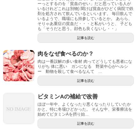
ーっとするのを「貧血のせい」だと思っている人が
いるけれどこれは別物) 聞けば貧血がひどく病院で鉄
剤を処方されて飲んでいるといいます。 毎日飲んで
いるようで、職場にも持参しているとか。 あらら、
そりゃあ重症の貧血だ・・・と私がいうと、 子ども
も「そうだと思う。顔色も良くないし・・」
記事を読む
肉をなぜ食べるのか？
肉は一番誤解の多い食材 肉ってどうしても悪者にな
りがち 体に悪い ガンになる 野菜中心がヘルシ
ー 動物を殺して食べるなんて ...
記事を読む
ビタミンAの補給で改善
ほぼ一年中、よくなったり悪くなったりしていたか
かと。特に冬場ひどかった。 そんな中、栄養療法を
始めてビタミンAを摂り始...
記事を読む