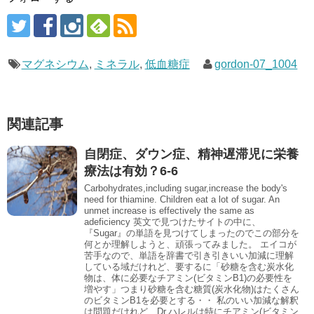
マグネシウム
,
ミネラル
,
低血糖症
gordon-07_1004
関連記事
自閉症、ダウン症、精神遅滞児に栄養
療法は有効？6-6
Carbohydrates,including sugar,increase the body's
need for thiamine. Children eat a lot of sugar. An
unmet increase is effectively the same as
adeficiency 英文で見つけたサイトの中に、
『Sugar』の単語を見つけてしまったのでこの部分を
何とか理解しようと、頑張ってみました。 エイコが
苦手なので、単語を辞書で引き引きいい加減に理解
している域だけれど、要するに「砂糖を含む炭水化
物は、体に必要なチアミン(ビタミンB1)の必要性を
増やす」つまり砂糖を含む糖質(炭水化物)はたくさん
のビタミンB1を必要とする・・ 私のいい加減な解釈
は問題だけれど、Dr.ハレルは特にチアミン(ビタミン