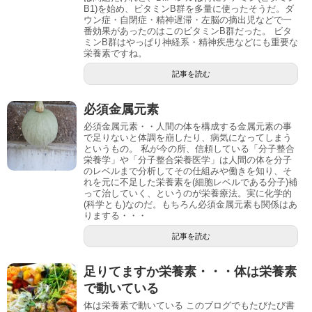
B1)を始め、ビタミンB群を多量に使ったそうだ。ダ
ウン症・自閉症・精神遅滞・左脳の摘出児などで一
番効果があったのはこのビタミンB群だった。 ビタ
ミンB群はやっぱり神経系・精神疾患などにも重要な
栄養素ですね。
記事を読む
必須金属元素
必須金属元素・・人間の体を構成する金属元素の事
で足りないと体調を崩したり、病気になってしまう
というもの。 私が今の所、信頼している「分子整合
栄養学」や「分子整合栄養医学」は人間の体を分子
のレベルまで分析してその仕組みや働きを知り、そ
れを元に不足した栄養素を(細胞レベルである分子)補
って治していく、というのが栄養療法。実に化学的
(科学とも)なのだ。もちろん必須金属元素も関係はあ
りまする・・・
記事を読む
足りてますか栄養素・・・体は栄養素
で動いている
体は栄養素で動いている このブログでもたびたび書